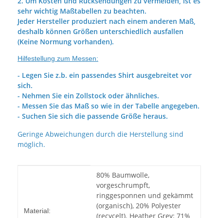
2. Um Kosten und Rücksendungen zu vermeiden, ist es
sehr wichtig Maßtabellen zu beachten.
Jeder Hersteller produziert nach einem anderen Maß,
deshalb können Größen unterschiedlich ausfallen
(Keine Normung vorhanden).
Hilfestellung zum Messen:
- Legen Sie z.b. ein passendes Shirt ausgebreitet vor
sich.
- Nehmen Sie ein Zollstock oder ähnliches.
- Messen Sie das Maß so wie in der Tabelle angegeben.
- Suchen Sie sich die passende Größe heraus.
Geringe Abweichungen durch die Herstellung sind
möglich.
Produkteigenschaft
Wert
80% Baumwolle,
vorgeschrumpft,
ringgesponnen und gekämmt
(organisch), 20% Polyester
Material:
(recycelt). Heather Grey: 71%