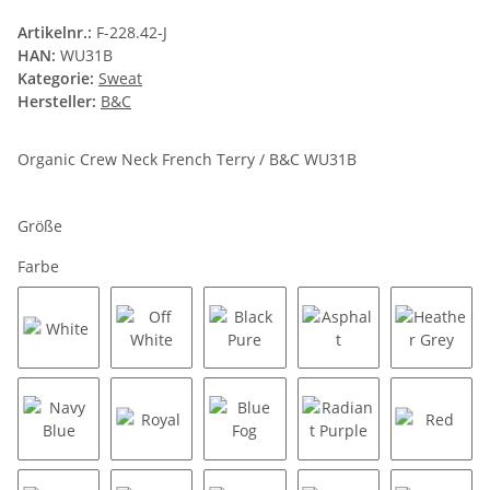
Artikelnr.:
F-228.42-J
HAN:
WU31B
Kategorie:
Sweat
Hersteller:
B&C
Organic Crew Neck French Terry / B&C WU31B
Größe
Farbe
White
Off White
Black Pure
Asphalt
Heather
Navy Blue
Royal
Blue Fog
Radiant Purple
Red