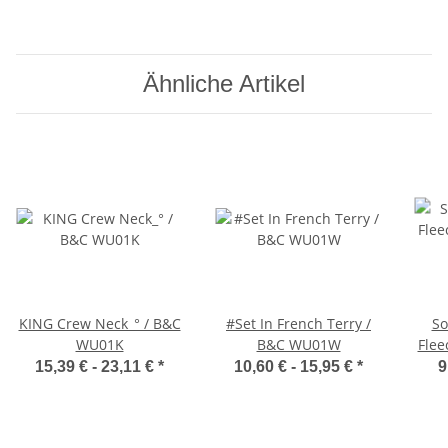
Ähnliche Artikel
KING Crew Neck_° / B&C
#Set In French Terry /
So
WU01K
B&C WU01W
Flee
15,39 € -
23,11 €
*
10,60 € -
15,95 €
*
9