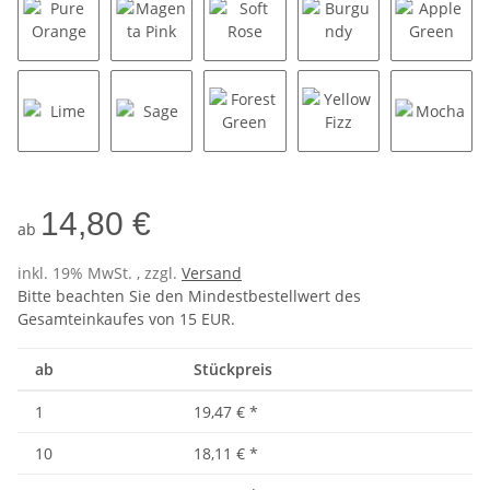
Pure Orange
Magenta Pink
Soft Rose
Burgundy
Apple G
Lime
Sage
Forest Green
Yellow Fizz
Mocha
14,80 €
ab
inkl. 19% MwSt. , zzgl.
Versand
Bitte beachten Sie den Mindestbestellwert des
Gesamteinkaufes von 15 EUR.
ab
Stückpreis
1
19,47 €
*
10
18,11 €
*