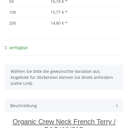
50
16,74 €
*
100
15,77 €
*
200
14,80 €
*
verfügbar
x
Wählen Sie bitte die gewünschte Variation aus.
Angebote für Stickereien können Sie direkt anfordern
(siehe Link).
Beschreibung
Organic Crew Neck French Terry /