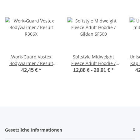
Work-Guard Vostex
Softstyle Midweight
Unis
Bodywarmer / Result
Fleece Adult Hoodie /
Kapu
R306X
Gildan SF500
42,45 €
*
12,88 € -
20,91 €
*
42
Gesetzliche Informationen