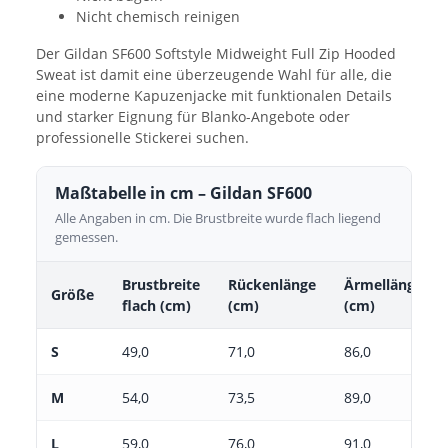
Nicht chemisch reinigen
Der Gildan SF600 Softstyle Midweight Full Zip Hooded
Sweat ist damit eine überzeugende Wahl für alle, die
eine moderne Kapuzenjacke mit funktionalen Details
und starker Eignung für Blanko-Angebote oder
professionelle Stickerei suchen.
Maßtabelle in cm – Gildan SF600
Alle Angaben in cm. Die Brustbreite wurde flach liegend
gemessen.
Brustbreite
Rückenlänge
Ärmellänge
Größe
flach (cm)
(cm)
(cm)
S
49,0
71,0
86,0
M
54,0
73,5
89,0
L
59,0
76,0
91,0