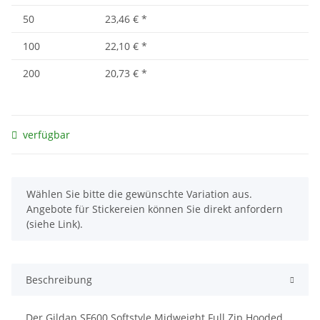
50
23,46 €
*
100
22,10 €
*
200
20,73 €
*
verfügbar
x
Wählen Sie bitte die gewünschte Variation aus.
Angebote für Stickereien können Sie direkt anfordern
(siehe Link).
Beschreibung
Der Gildan SF600 Softstyle Midweight Full Zip Hooded