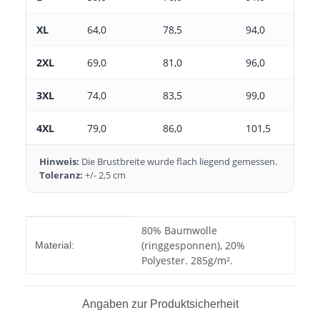
XL
64,0
78,5
94,0
2XL
69,0
81,0
96,0
3XL
74,0
83,5
99,0
4XL
79,0
86,0
101,5
Hinweis:
Die Brustbreite wurde flach liegend gemessen.
Toleranz:
+/- 2,5 cm
Produkteigenschaft
Wert
80% Baumwolle
(ringgesponnen), 20%
Material:
Polyester. 285g/m².
Angaben zur Produktsicherheit