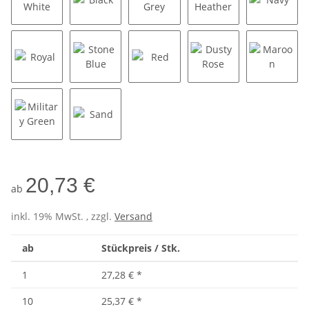
Off White
Black
Sport Grey
Dark Heather
Navy
Royal
Stone Blue
Red
Dusty Rose
Maroon
Military Green
Sand
20,73 €
ab
inkl. 19% MwSt. , zzgl.
Versand
ab
Stückpreis / Stk.
1
27,28 €
*
10
25,37 €
*