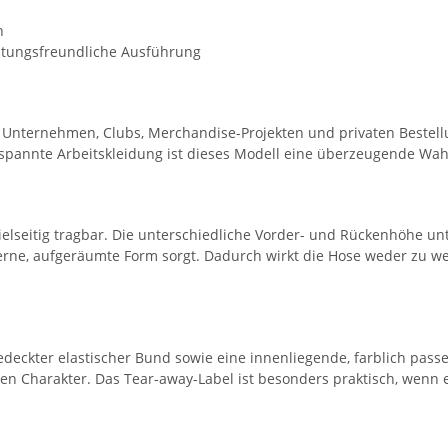
n
eitungsfreundliche Ausführung
 Unternehmen, Clubs, Merchandise-Projekten und privaten Bestell
ntspannte Arbeitskleidung ist dieses Modell eine überzeugende Wah
vielseitig tragbar. Die unterschiedliche Vorder- und Rückenhöhe un
erne, aufgeräumte Form sorgt. Dadurch wirkt die Hose weder zu w
deckter elastischer Bund sowie eine innenliegende, farblich pass
ten Charakter. Das Tear-away-Label ist besonders praktisch, wenn 