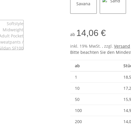
Brown Savana
Sand
14,06 €
ab
inkl. 19% MwSt. , zzgl.
Versand
Bitte beachten Sie den Mindes
ab
Stü
1
18,
10
17,
50
15,
100
14,
200
14,