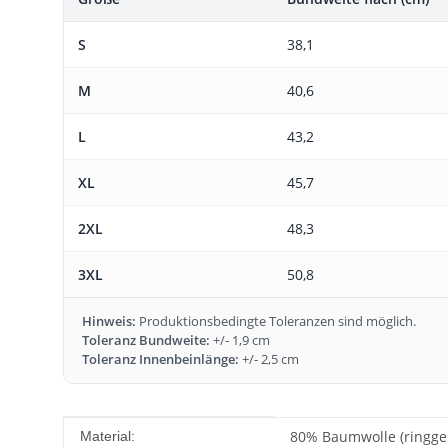
S
38,1
M
40,6
L
43,2
XL
45,7
2XL
48,3
3XL
50,8
Hinweis:
Produktionsbedingte Toleranzen sind möglich.
Toleranz Bundweite:
+/- 1,9 cm
Toleranz Innenbeinlänge:
+/- 2,5 cm
Produkteigenschaft
Wert
80% Baumwolle (ringges
Material: