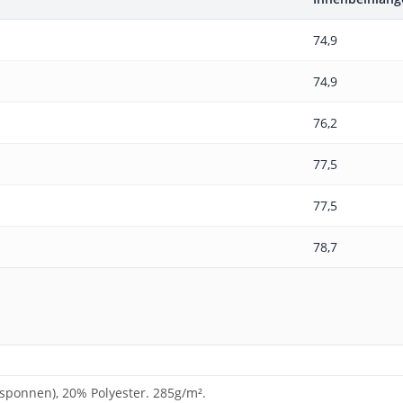
74,9
74,9
76,2
77,5
77,5
78,7
ponnen), 20% Polyester. 285g/m².