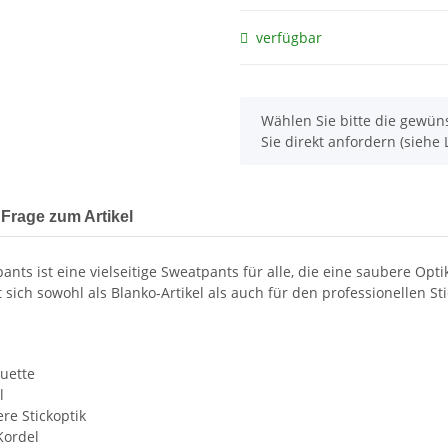
verfügbar
x
Wählen Sie bitte die gewüns
Sie direkt anfordern (siehe L
Frage zum Artikel
pants ist eine vielseitige Sweatpants für alle, die eine saubere O
ich sowohl als Blanko-Artikel als auch für den professionellen Stic
ouette
l
re Stickoptik
Kordel