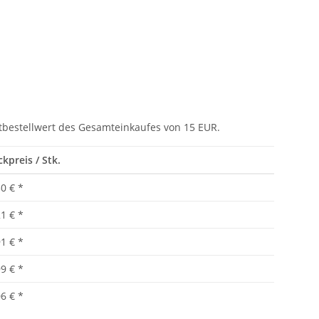
tbestellwert des Gesamteinkaufes von 15 EUR.
ckpreis / Stk.
50 €
*
21 €
*
91 €
*
99 €
*
06 €
*