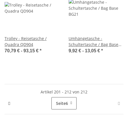
Trolley - Reisetasche /
Umhängetasche -
Quadra QD904
Schultertasche / Bag Base
BG21
70,79 € -
93,15 €
*
9,92 € -
13,05 €
*
Artikel 201 - 212 von 212
Seite
6