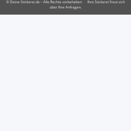
© Deine-Stickerei.de – Alle Rechte vorbehalten
Ihre Stickerei freut sich
über Ihre Anfragen.