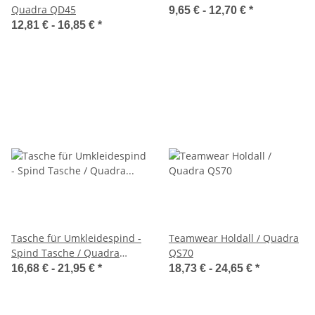
Quadra QD45
9,65 € -
12,70 €
*
12,81 € -
16,85 €
*
Tasche für Umkleidespind -
Teamwear Holdall / Quadra
Spind Tasche / Quadra
QS70
Quadra QS77
16,68 € -
21,95 €
*
18,73 € -
24,65 €
*