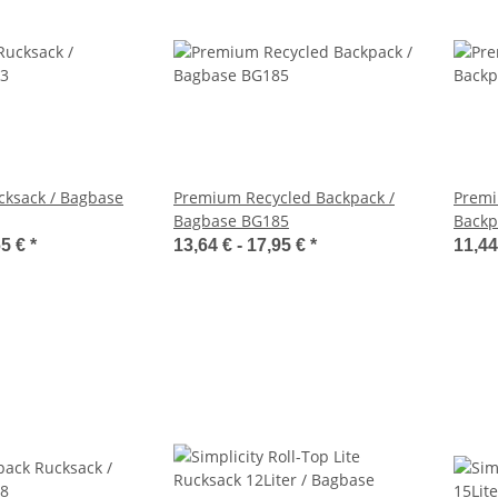
cksack / Bagbase
Premium Recycled Backpack /
Premi
Bagbase BG185
Backp
65 €
*
13,64 € -
17,95 €
*
11,44