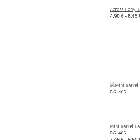
Across Body B
4,90 € -
6,45
Mini Barrel B
BG140S
7,49 € -
9,85