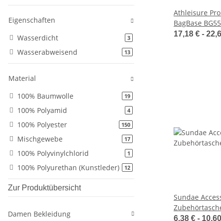
Athleisure Pro
Eigenschaften
BagBase BG55
17,18 € -
22,
Wasserdicht
Artikel gefunden
3
Wasserabweisend
Artikel gefunden
13
Material
100% Baumwolle
Artikel gefunden
19
100% Polyamid
Artikel gefunden
4
100% Polyester
Artikel gefunden
150
Mischgewebe
Artikel gefunden
17
100% Polyvinylchlorid
Artikel gefunden
1
100% Polyurethan (Kunstleder)
Artikel gefunden
12
Zur Produktübersicht
Sundae Acces
Zubehörtasch
Damen Bekleidung
6,38 € -
10,6