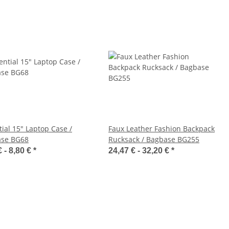
tial 15" Laptop Case /
Faux Leather Fashion Backpack
se BG68
Rucksack / Bagbase BG255
€ -
8,80 €
*
24,47 € -
32,20 €
*