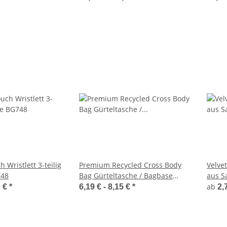
 Wristlett 3-teilig
Premium Recycled Cross Body
Velve
748
Bag Gürteltasche / Bagbase
aus S
BG187
ab
0 €
*
6,19 € -
8,15 €
*
2,