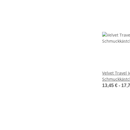
Velvet Travel 
Schmuckkästc
BG710
13,45 € -
17,