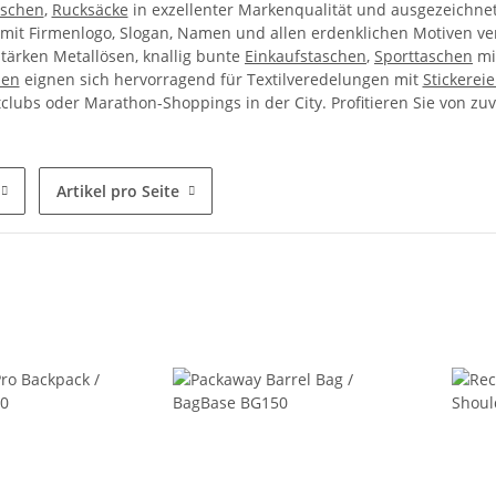
aschen
,
Rucksäcke
in exzellenter Markenqualität und ausgezeichnet
 mit Firmenlogo, Slogan, Namen und allen erdenklichen Motiven v
stärken Metallösen, knallig bunte
Einkaufstaschen
,
Sporttaschen
mit
hen
eignen sich hervorragend für Textilveredelungen mit
Stickerei
tclubs oder Marathon-Shoppings in der City. Profitieren Sie von z
Artikel pro Seite