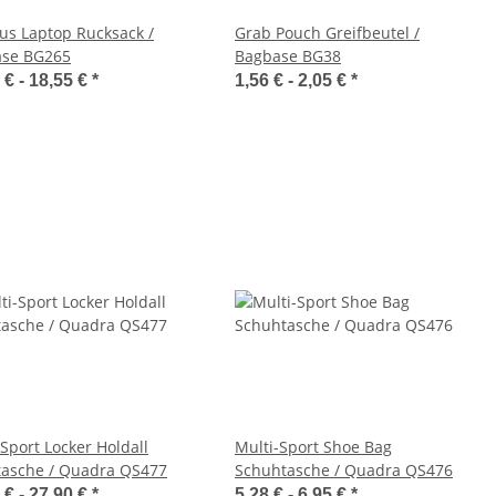
s Laptop Rucksack /
Grab Pouch Greifbeutel /
se BG265
Bagbase BG38
 € -
18,55 €
*
1,56 € -
2,05 €
*
-Sport Locker Holdall
Multi-Sport Shoe Bag
tasche / Quadra QS477
Schuhtasche / Quadra QS476
 € -
27,90 €
*
5,28 € -
6,95 €
*