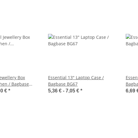
Jewellery Box
Essential 13" Laptop Case /
Essen
hen / Bagbase
Bagbase BG67
Bagba
70 €
*
5,36 € -
7,05 €
*
6,69 