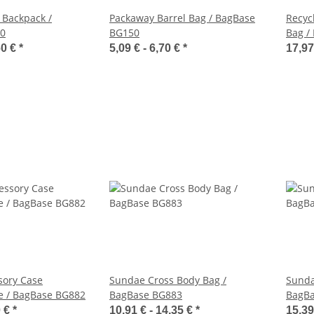
 Backpack /
Packaway Barrel Bag / BagBase
Recyc
0
BG150
Bag /
60 €
*
5,09 € -
6,70 €
*
17,97
sory Case
Sundae Cross Body Bag /
Sunda
e / BagBase BG882
BagBase BG883
BagBa
0 €
*
10,91 € -
14,35 €
*
15,39