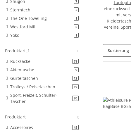
Shugon
Artikel gefunden
7
Laptopt
eindrucksvoll
Stormtech
Artikel gefunden
2
mit ver
The One Towelling
Artikel gefunden
1
Kleidertasc
Westford Mill
Vereine, Spor
Artikel gefunden
5
Yoko
Artikel gefunden
1
Sortierung
Produktart_1
Rucksäcke
Artikel gefunden
78
Aktentasche
Artikel gefunden
9
Gürteltaschen
Artikel gefunden
12
Trolleys / Reisetaschen
Artikel gefunden
19
Sport, Freizeit, Schulter-
Artikel gefunden
80
Taschen
Produktart
Accessoires
Artikel gefunden
45