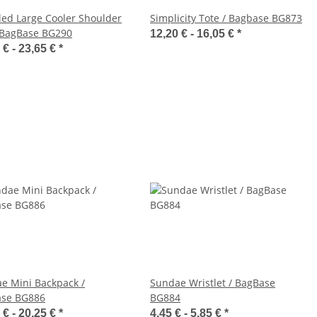
led Large Cooler Shoulder
Simplicity Tote / Bagbase BG873
 BagBase BG290
12,20 € -
16,05 €
*
 € -
23,65 €
*
e Mini Backpack /
Sundae Wristlet / BagBase
se BG886
BG884
 € -
20,25 €
*
4,45 € -
5,85 €
*