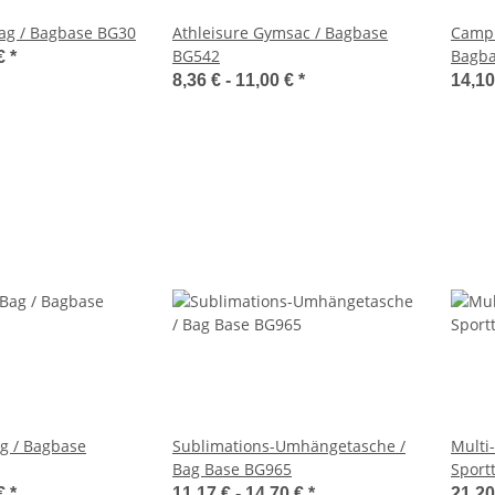
ag / Bagbase BG30
Athleisure Gymsac / Bagbase
Campu
BG542
Bagba
 €
*
8,36 € -
11,00 €
*
14,10
ag / Bagbase
Sublimations-Umhängetasche /
Multi
Bag Base BG965
Sport
 €
*
11,17 € -
14,70 €
*
21,20