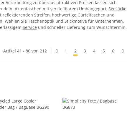
er Verarbeitung zu überaus attraktiven Preisen lassen sich
eredeln. Aktentaschen mit verstellbarem Umhängegurt,
Seesäcke
 reflektierenden Streifen, hochwertige
Gürteltaschen
und
en
. Wählen Sie Taschenoptik und Stickmotive für
Unternehmen
,
uverlässigem
Service
und schneller Lieferung zum Wunschtermin.
Artikel 41 - 80 von 212
1
2
3
4
5
6