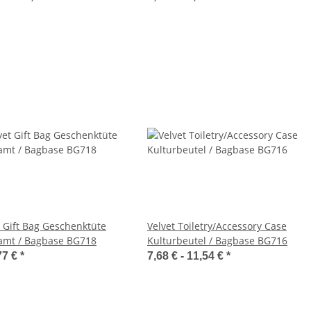
t Gift Bag Geschenktüte
Velvet Toiletry/Accessory Case
amt / Bagbase BG718
Kulturbeutel / Bagbase BG716
77 €
*
7,68 € -
11,54 €
*