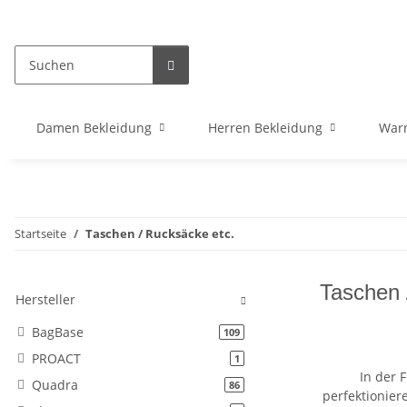
Damen Bekleidung
Herren Bekleidung
War
Startseite
Taschen / Rucksäcke etc.
Taschen 
Hersteller
BagBase
Artikel gefunden
109
PROACT
Artikel gefunden
1
In der 
Quadra
Artikel gefunden
86
perfektionier