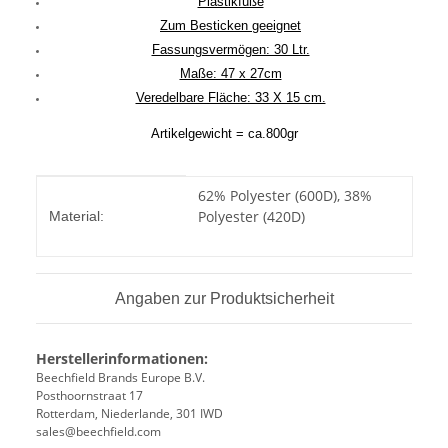
Plastikfüße
Zum Besticken geeignet
Fassungsvermögen: 30 Ltr.
Maße: 47 x 27cm
Veredelbare Fläche: 33 X 15 cm.
Artikelgewicht = ca.800gr
Produkteigenschaft
Wert
62% Polyester (600D), 38%
Polyester (420D)
Material:
Angaben zur Produktsicherheit
Herstellerinformationen:
Beechfield Brands Europe B.V.
Posthoornstraat 17
Rotterdam, Niederlande, 301 IWD
sales@beechfield.com