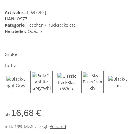
Artikelnr.:
F-637.30-J
HAN:
QS77
Kategorie:
Taschen / Rucksäcke etc.
Hersteller:
Quadra
Größe
Farbe
Black/Light Grey
Pink/Graphite Grey/White
Classic Red/Black/White
Sky Blue/French Nav
Black/L
16,68 €
ab
inkl. 19% MwSt. , zzgl.
Versand