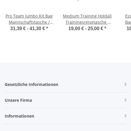
Pro Team Jumbo Kit Bag
Medium Training Holdall
Ess
Mannschaftstasche /
Trainingsreisetasche /
Ba
Quadra QS288
BagBase BG561
31,39 € -
41,30 €
*
19,00 € -
25,00 €
*
18
Gesetzliche Informationen
Unsere Firma
Informationen