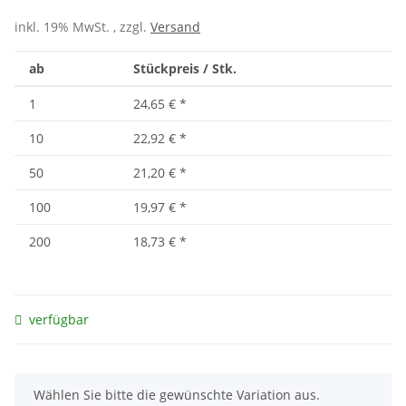
inkl. 19% MwSt. , zzgl.
Versand
ab
Stückpreis / Stk.
1
24,65 €
*
10
22,92 €
*
50
21,20 €
*
100
19,97 €
*
200
18,73 €
*
verfügbar
x
Wählen Sie bitte die gewünschte Variation aus.