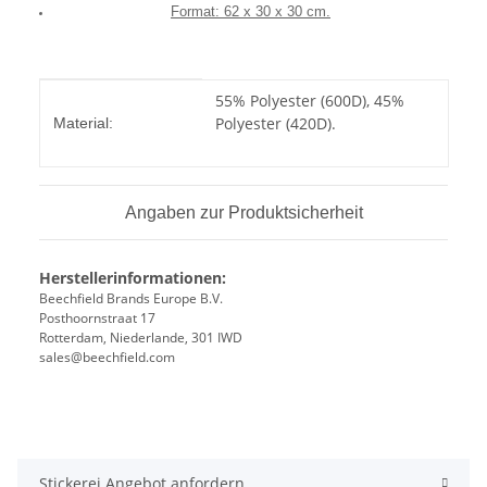
Format: 62 x 30 x 30 cm.
Produkteigenschaft
Wert
55% Polyester (600D), 45%
Polyester (420D).
Material:
Angaben zur Produktsicherheit
Herstellerinformationen:
Beechfield Brands Europe B.V.
Posthoornstraat 17
Rotterdam, Niederlande, 301 IWD
sales@beechfield.com
Stickerei Angebot anfordern