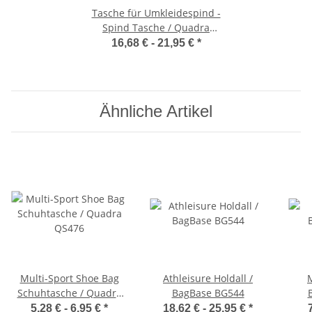
Tasche für Umkleidespind -
Spind Tasche / Quadra
Quadra QS77
16,68 € -
21,95 €
*
Ähnliche Artikel
Multi-Sport Shoe Bag
Athleisure Holdall /
M
Schuhtasche / Quadra
BagBase BG544
QS476
5,28 € -
6,95 €
*
18,62 € -
25,95 €
*