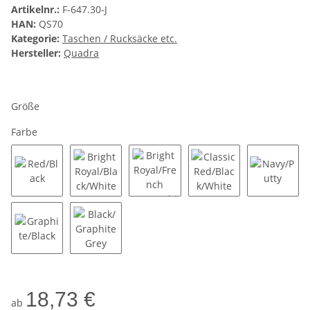
Artikelnr.:
F-647.30-J
HAN:
QS70
Kategorie:
Taschen / Rucksäcke etc.
Hersteller:
Quadra
Größe
Farbe
Red/Black
Bright Royal/Black/White
Bright Royal/French Navy/White
Classic Red/Black/Wh
Navy/Pu
Graphite/Black
Black/Graphite Grey
18,73 €
ab