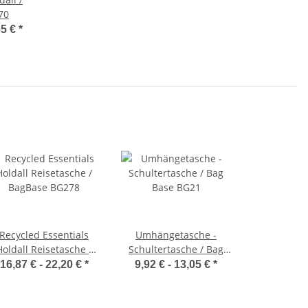
70
65 €
*
Recycled Essentials
Umhängetasche -
Holdall Reisetasche /
Schultertasche / Bag
BagBase BG278
Base BG21
16,87 € -
22,20 €
*
9,92 € -
13,05 €
*