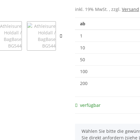
inkl. 19% MwSt. , zzgl.
Versand
ab
1
10
50
100
200
verfügbar
x
Wählen Sie bitte die gewüns
Sie direkt anfordern (siehe L