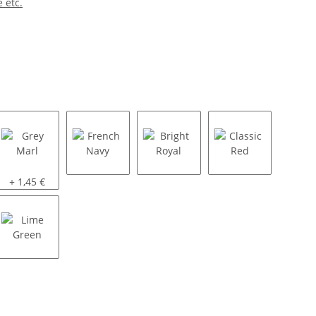
 etc.
Grey Marl
French Navy
Bright Royal
Classic Red
+ 1,45 €
Lime Green