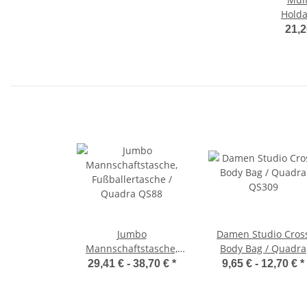
Holda
Qu
21,2
Jumbo
Damen Studio Cros
Mannschaftstasche,
Body Bag / Quadra
Fußballertasche /
QS309
29,41 € -
38,70 €
*
9,65 € -
12,70 €
*
Quadra QS88