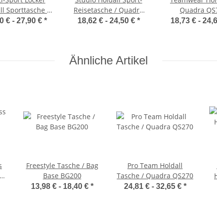
ll Sporttasche /
Reisetasche / Quadra
Quadra QS
adra QS477
QS300
0 € -
27,90 €
*
18,62 € -
24,50 €
*
18,73 € -
24,
Ähnliche Artikel
s
Freestyle Tasche / Bag
Pro Team Holdall
Base BG200
Tasche / Quadra QS270
13,98 € -
18,40 €
*
24,81 € -
32,65 €
*