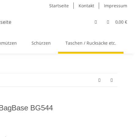
Startseite
Kontakt
Impressum
0,00 €
ckmützen
Schürzen
Taschen / Rucksäcke etc.
Ac
 / BagBase BG544