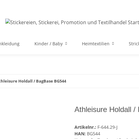
nkleidung
Kinder / Baby
Heimtextilien
Stri
thleisure Holdall / BagBase BG544
Athleisure Holdall
Artikelnr.:
F-644.29-J
HAN:
BG544