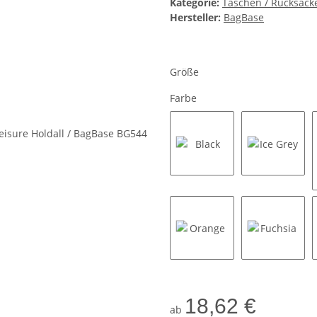
Kategorie:
Taschen / Rucksäcke
Hersteller:
BagBase
Größe
Farbe
Black
Ice Grey
Orange
Fuchsia
18,62 €
ab