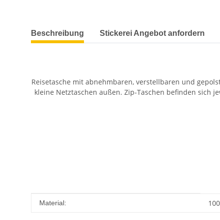
weitere Registerkarten anzeigen
Beschreibung
Stickerei Angebot anfordern
Reisetasche mit abnehmbaren, verstellbaren und gepolst
kleine Netztaschen außen. Zip-Taschen befinden sich j
Produkteigenschaft
Wert
100
Material: