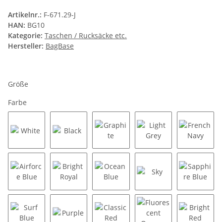
Artikelnr.:
F-671.29-J
HAN:
BG10
Kategorie:
Taschen / Rucksäcke etc.
Hersteller:
BagBase
Größe
Farbe
White
Black
Graphite
Light Grey
French 
Airforce Blue
Bright Royal
Ocean Blue
Sky
Sapphir