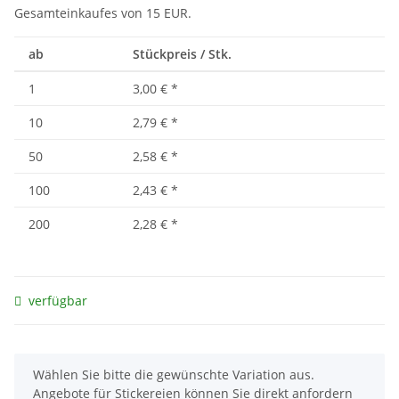
Gesamteinkaufes von 15 EUR.
ab
Stückpreis / Stk.
1
3,00 €
*
10
2,79 €
*
50
2,58 €
*
100
2,43 €
*
200
2,28 €
*
verfügbar
x
Wählen Sie bitte die gewünschte Variation aus.
Angebote für Stickereien können Sie direkt anfordern