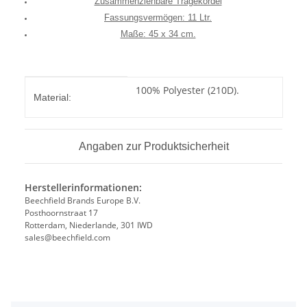
Zusammenziehbare Tragekordel
Fassungsvermögen: 11 Ltr.
Maße: 45 x 34 cm.
Produkteigenschaft
Wert
100% Polyester (210D).
Material:
Angaben zur Produktsicherheit
Herstellerinformationen:
Beechfield Brands Europe B.V.
Posthoornstraat 17
Rotterdam, Niederlande, 301 IWD
sales@beechfield.com