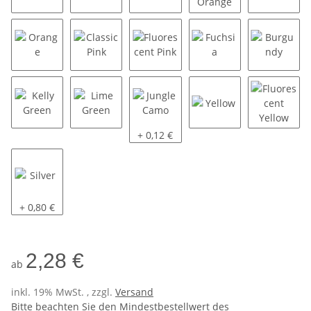
Surf Blue
Purple
Classic Red
Fluorescent Orange
Bright 
Orange
Classic Pink
Fluorescent Pink
Fuchsia
Burgun
Kelly Green
Lime Green
Jungle Camo
Yellow
Fluores
+ 0,12 €
Silver
+ 0,80 €
2,28 €
ab
inkl. 19% MwSt. , zzgl.
Versand
Bitte beachten Sie den Mindestbestellwert des