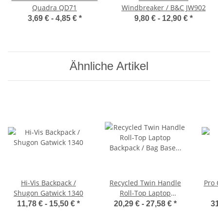
Quadra QD71
Windbreaker / B&C JW902
3,69 € -
4,85 €
*
9,80 € -
12,90 €
*
Ähnliche Artikel
Hi-Vis Backpack /
Recycled Twin Handle
Pro 
Shugon Gatwick 1340
Roll-Top Laptop
Backpack / Bag Base
11,78 € -
15,50 €
*
20,29 € -
27,58 €
*
31
BG118L