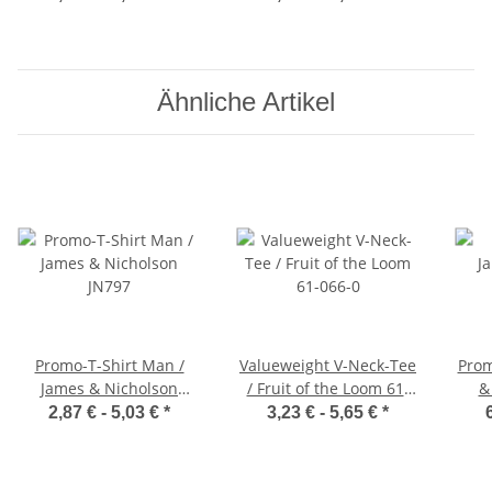
Ähnliche Artikel
Promo-T-Shirt Man /
Valueweight V-Neck-Tee
Prom
James & Nicholson
/ Fruit of the Loom 61-
&
JN797
066-0
2,87 € -
5,03 €
*
3,23 € -
5,65 €
*