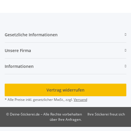
Gesetzliche Informationen
Unsere Firma
Informationen
Vertrag widerrufen
* Alle Preise inkl. gesetzlicher MwSt., zzgl.
Versand
© Deine-Stickerei.de – Alle Rechte vorbehalten
Ihre Stickerei freut sich
über Ihre Anfragen.