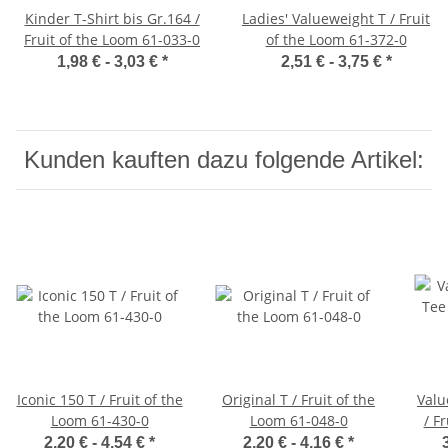
Kinder T-Shirt bis Gr.164 /
Ladies' Valueweight T / Fruit
Fruit of the Loom 61-033-0
of the Loom 61-372-0
1,98 € -
3,03 €
*
2,51 € -
3,75 €
*
Kunden kauften dazu folgende Artikel:
Iconic 150 T / Fruit of the
Original T / Fruit of the
Valu
Loom 61-430-0
Loom 61-048-0
/ F
2,20 € -
4,54 €
*
2,20 € -
4,16 €
*