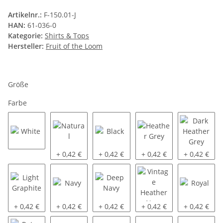
Artikelnr.:
F-150.01-J
HAN:
61-036-0
Kategorie:
Shirts & Tops
Hersteller:
Fruit of the Loom
Größe
Farbe
White
Natural
Black
Heather Grey
Dark Heath
+ 0,42 €
+ 0,42 €
+ 0,42 €
+ 0,42 €
Light Graphite
Navy
Deep Navy
Vintage Heather Navy
Royal
+ 0,42 €
+ 0,42 €
+ 0,42 €
+ 0,42 €
+ 0,42 €