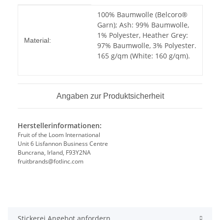
Produkteigenschaft
Wert
100% Baumwolle (Belcoro®
Garn); Ash: 99% Baumwolle,
1% Polyester, Heather Grey:
Material:
97% Baumwolle, 3% Polyester.
165 g/qm (White: 160 g/qm).
Angaben zur Produktsicherheit
Herstellerinformationen:
Fruit of the Loom International
Unit 6 Lisfannon Business Centre
Buncrana, Irland, F93Y2NA
fruitbrands@fotlinc.com
Stickerei Angebot anfordern