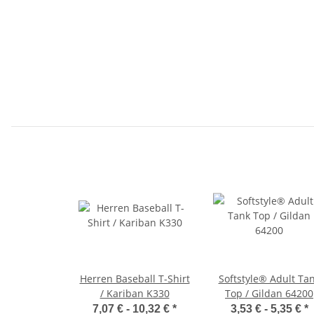
Herren Baseball T-Shirt
Softstyle® Adult Ta
/ Kariban K330
Top / Gildan 64200
7,07 € -
10,32 €
*
3,53 € -
5,35 €
*