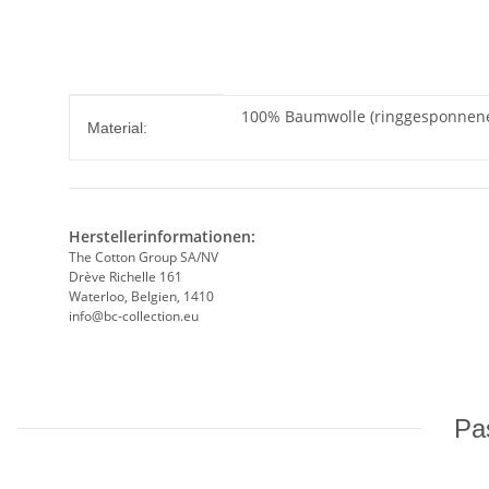
Produkteigenschaft
Wert
100% Baumwolle (ringgesponnene,
Material:
Herstellerinformationen:
The Cotton Group SA/NV
Drève Richelle 161
Waterloo, Belgien, 1410
info@bc-collection.eu
Pas