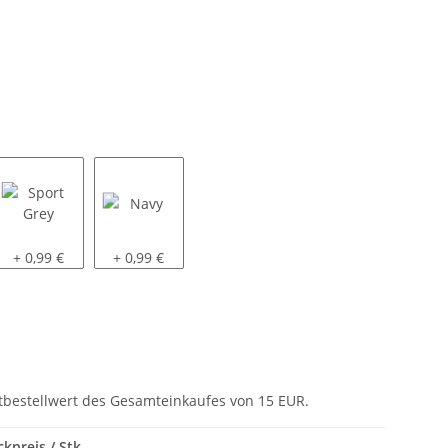
Sport Grey
Navy
+ 0,99 €
+ 0,99 €
tbestellwert des Gesamteinkaufes von 15 EUR.
ckpreis / Stk.