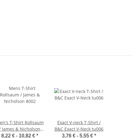
en's T-Shirt Rollsaum
Exact V-neck T-Shirt /
/ James & Nicholson
B&C Exact V-Neck tu006
8002
8,22 € -
10,82 €
*
3,76 € -
5,55 €
*