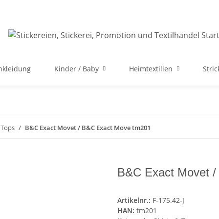
nkleidung
Kinder / Baby
Heimtextilien
Stri
 Tops
B&C Exact Movet / B&C Exact Move tm201
B&C Exact Movet /
Artikelnr.:
F-175.42-J
HAN:
tm201