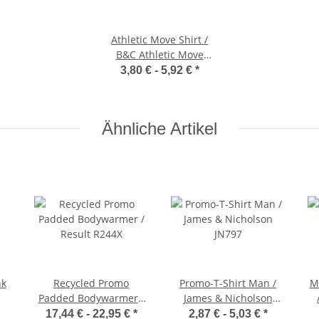
Athletic Move Shirt /
B&C Athletic Move
tm200
3,80 € -
5,92 €
*
Ähnliche Artikel
nk
Recycled Promo
Promo-T-Shirt Man /
M
Padded Bodywarmer /
James & Nicholson
Result R244X
JN797
17,44 € -
22,95 €
*
2,87 € -
5,03 €
*