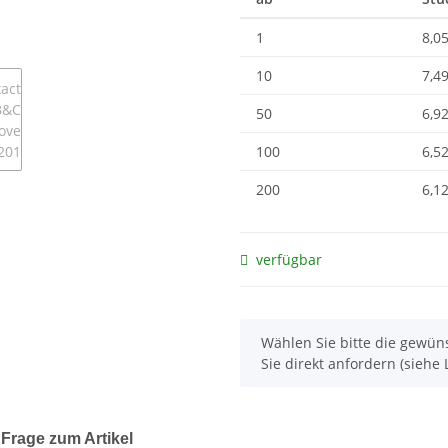
1
8,05
10
7,49
50
6,92
100
6,52
200
6,12
verfügbar
x
Wählen Sie bitte die gewüns
Sie direkt anfordern (siehe L
Frage zum Artikel