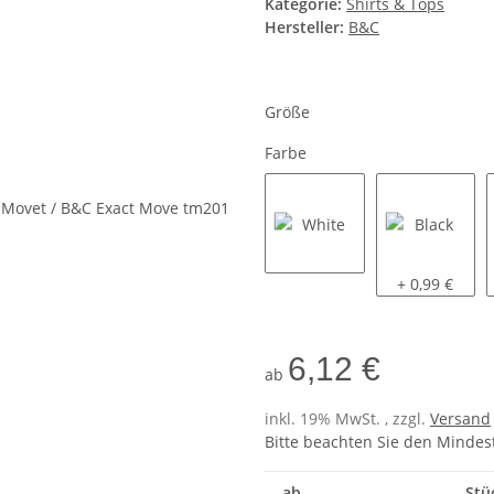
Kategorie:
Shirts & Tops
Hersteller:
B&C
Größe
Farbe
White
Black
+ 0,99 €
6,12 €
ab
inkl. 19% MwSt. , zzgl.
Versand
Bitte beachten Sie den Mindes
ab
Stü