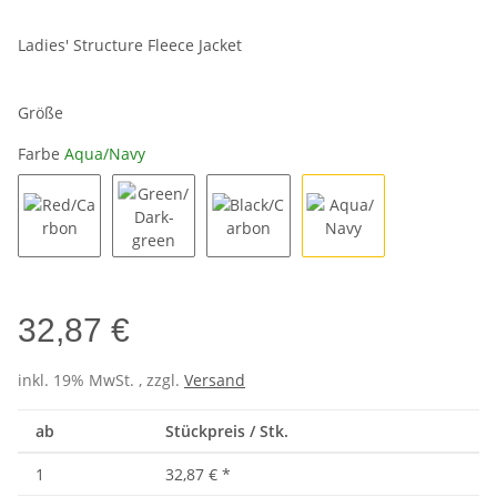
Ladies' Structure Fleece Jacket
Größe
Farbe
Aqua/Navy
Red/Carbon
Green/ Dark-green
Black/Carbon
Aqua/Navy
32,87 €
inkl. 19% MwSt. , zzgl.
Versand
ab
Stückpreis / Stk.
1
32,87 €
*