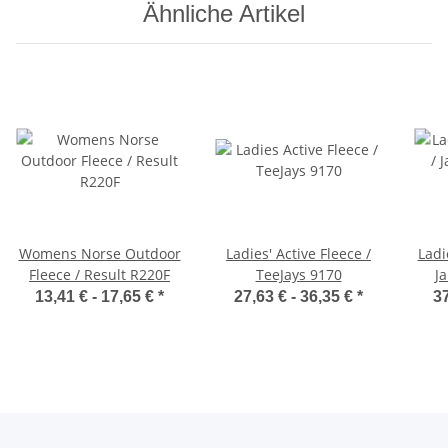
Ähnliche Artikel
Womens Norse Outdoor
Ladies' Active Fleece /
Ladi
Fleece / Result R220F
TeeJays 9170
J
13,41 € -
17,65 €
*
27,63 € -
36,35 €
*
37