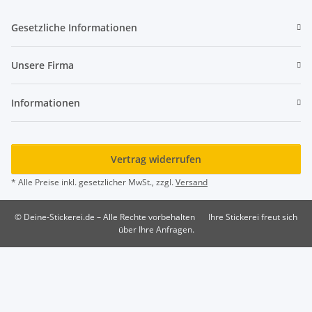
Gesetzliche Informationen
Unsere Firma
Informationen
Vertrag widerrufen
* Alle Preise inkl. gesetzlicher MwSt., zzgl.
Versand
© Deine-Stickerei.de – Alle Rechte vorbehalten
Ihre Stickerei freut sich
über Ihre Anfragen.