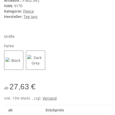
Artikelnr.:
F-802.54-J
HAN:
9170
Kategorie:
Fleece
Hersteller:
Tee Jays
Größe
Farbe
Black
Dark Grey
27,63 €
ab
inkl. 19% MwSt. , zzgl.
Versand
ab
Stückpreis