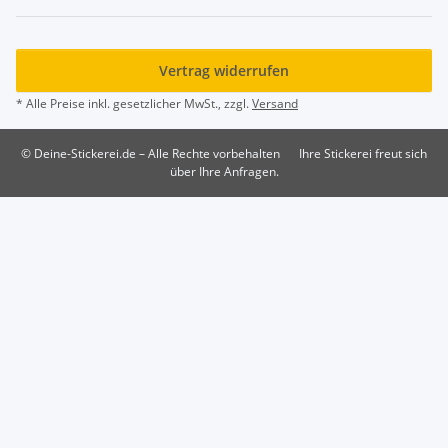
Vertrag widerrufen
* Alle Preise inkl. gesetzlicher MwSt., zzgl.
Versand
© Deine-Stickerei.de – Alle Rechte vorbehalten
Ihre Stickerei freut sich
über Ihre Anfragen.