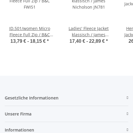
ID.501/women Micro
Ladies' Fleece Jacket
Her
Fleece Full Zip / B&C
klassisch / James
Jack
FWI51
Nicholson JN781
13,79 € -
18,15 €
*
17,40 € -
22,89 €
*
26
Gesetzliche Informationen
Unsere Firma
Informationen