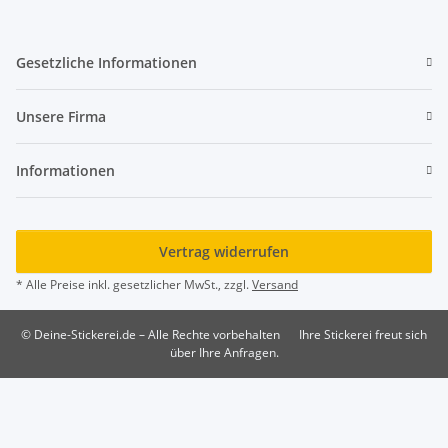
Gesetzliche Informationen
Unsere Firma
Informationen
Vertrag widerrufen
* Alle Preise inkl. gesetzlicher MwSt., zzgl.
Versand
© Deine-Stickerei.de – Alle Rechte vorbehalten
Ihre Stickerei freut sich
über Ihre Anfragen.