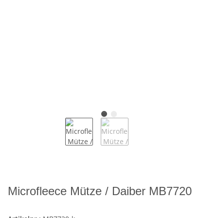
Microfleece Mütze / Daiber MB7720