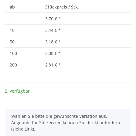
ab
Stückpreis / Stk.
1
3,70 €
*
10
3,44 €
*
50
3,18 €
*
100
3,00 €
*
200
2,81 €
*
verfügbar
x
Wählen Sie bitte die gewünschte Variation aus.
Angebote für Stickereien können Sie direkt anfordern
(siehe Link).