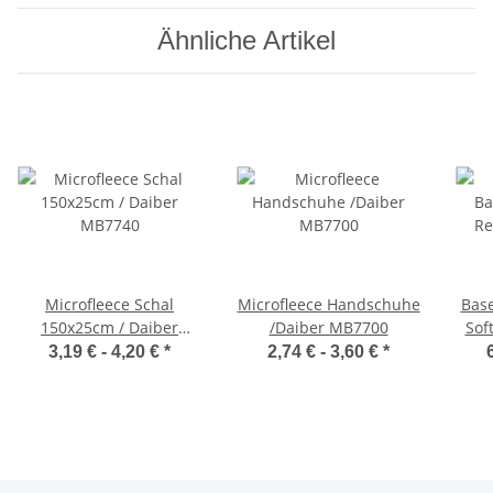
Ähnliche Artikel
Microfleece Schal
Microfleece Handschuhe
Base
150x25cm / Daiber
/Daiber MB7700
Sof
MB7740
3,19 € -
4,20 €
*
2,74 € -
3,60 €
*