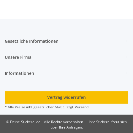
Gesetzliche Informationen
Unsere Firma
Informationen
Vertrag widerrufen
* Alle Preise inkl. gesetzlicher MwSt., zzgl.
Versand
© Deine-Stickerei.de – Alle Rechte vorbehalten
Ihre Stickerei freut sich
über Ihre Anfragen.