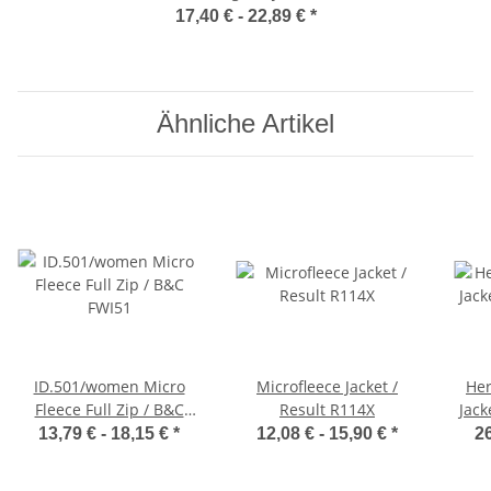
Nicholson JN782
17,40 € -
22,89 €
*
Ähnliche Artikel
ID.501/women Micro
Microfleece Jacket /
Her
Fleece Full Zip / B&C
Result R114X
Jack
FWI51
13,79 € -
18,15 €
*
12,08 € -
15,90 €
*
26