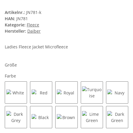
Artikelnr.:
JN781-k
HAN:
JN781
Kategorie:
Fleece
Hersteller:
Daiber
Ladies Fleece Jacket Microfleece
Größe
Farbe
White
Red
Royal
Turquoise
Navy
Dark Grey
Black
Brown
Lime Green
Dark Gr