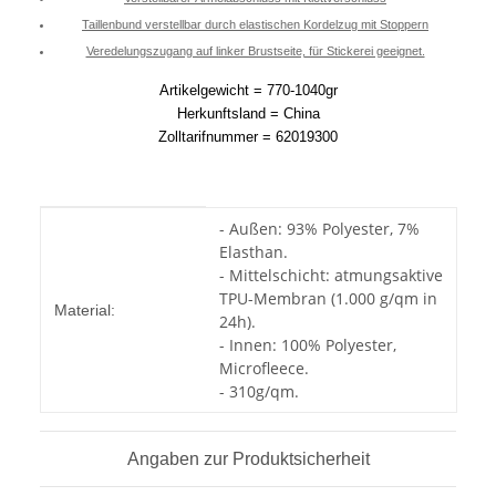
Taillenbund verstellbar durch elastischen Kordelzug mit Stoppern
Veredelungszugang auf linker Brustseite, für Stickerei geeignet.
Artikelgewicht = 770-1040gr
Herkunftsland = China
Zolltarifnummer = 62019300
Produkteigenschaft
Wert
- Außen: 93% Polyester, 7%
Elasthan.
- Mittelschicht: atmungsaktive
TPU-Membran (1.000 g/qm in
Material:
24h).
- Innen: 100% Polyester,
Microfleece.
- 310g/qm.
Angaben zur Produktsicherheit