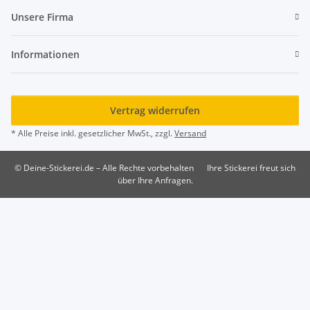
Unsere Firma
Informationen
Vertrag widerrufen
* Alle Preise inkl. gesetzlicher MwSt., zzgl.
Versand
© Deine-Stickerei.de – Alle Rechte vorbehalten
Ihre Stickerei freut sich
über Ihre Anfragen.