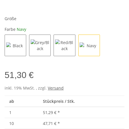
Größe
Farbe
Navy
Black
Grey/Black
Red/Black
Navy
51,30 €
inkl. 19% MwSt. , zzgl.
Versand
ab
Stückpreis / Stk.
1
51,29 €
*
10
47,71 €
*