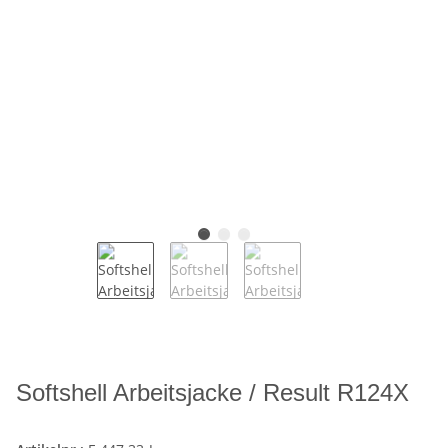
Softshell Arbeitsjacke / Result R124X