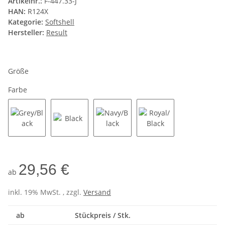
Artikelnr.:
F-447.33-J
HAN:
R124X
Kategorie:
Softshell
Hersteller:
Result
Größe
Farbe
Grey/Black
Black
Navy/Black
Royal/Black
29,56 €
ab
inkl. 19% MwSt. , zzgl.
Versand
ab
Stückpreis / Stk.