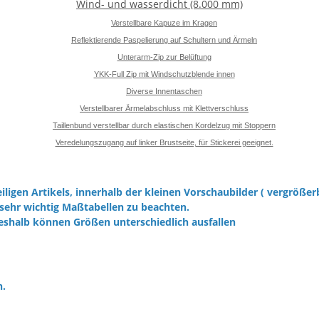
Wind- und wasserdicht (8.000 mm)
Verstellbare Kapuze im Kragen
Reflektierende Paspelierung auf Schultern und Ärmeln
Unterarm-Zip zur Belüftung
YKK-Full Zip mit Windschutzblende innen
Diverse Innentaschen
Verstellbarer Ärmelabschluss mit Klettverschluss
Taillenbund verstellbar durch elastischen Kordelzug mit Stoppern
Veredelungszugang auf linker Brustseite, für Stickerei geeignet.
iligen Artikels, innerhalb der kleinen Vorschaubilder ( vergrößer
sehr wichtig Maßtabellen zu beachten.
eshalb können Größen unterschiedlich ausfallen
h.