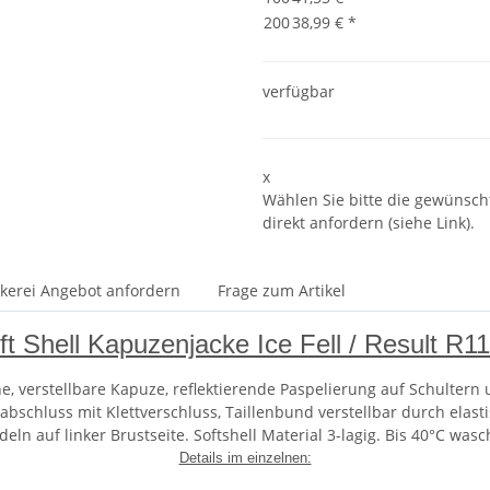
200
38,99 €
*
verfügbar
x
Wählen Sie bitte die gewünscht
direkt anfordern (siehe Link).
ckerei Angebot anfordern
Frage zum Artikel
ft Shell Kapuzenjacke Ice Fell / Result R1
e, verstellbare Kapuze, reflektierende Paspelierung auf Schultern 
bschluss mit Klettverschluss, Taillenbund verstellbar durch elas
deln auf linker Brustseite.
Softshell Material 3-lagig. Bis 40°C wasc
Details im einzelnen: