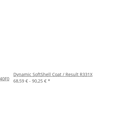
Dynamic SoftShell Coat / Result R331X
140F0
68,59 € -
90,25 €
*