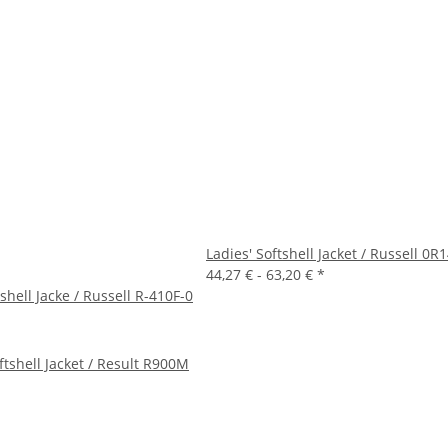
Ladies' Softshell Jacket / Russell 0R
44,27 € -
63,20 €
*
tshell Jacke / Russell R-410F-0