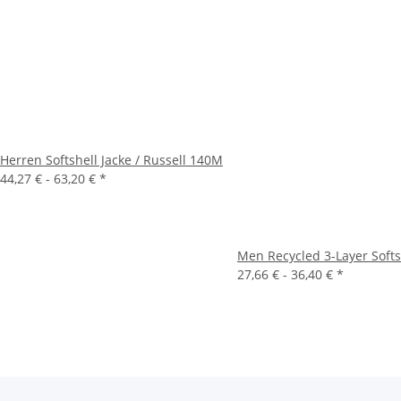
Herren Softshell Jacke / Russell 140M
44,27 € -
63,20 €
*
Men Recycled 3-Layer Softs
27,66 € -
36,40 €
*