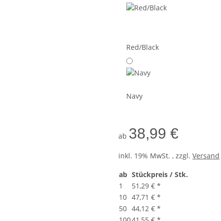
Red/Black
Navy
38,99 €
ab
inkl. 19% MwSt. , zzgl.
Versand
ab
Stückpreis / Stk.
1
51,29 €
*
10
47,71 €
*
50
44,12 €
*
100
41,55 €
*