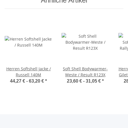
Ähnliche Artikel
Herren Softshell Jacke /
Soft Shell Bodywarmer-
Herr
Russell 140M
Weste / Result R123X
Gile
44,27 € -
63,20 €
*
23,60 € -
31,05 €
*
28