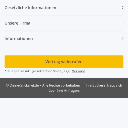
Gesetzliche Informationen
Unsere Firma
Informationen
Vertrag widerrufen
* Alle Preise inkl. gesetzlicher MwSt., zzgl.
Versand
© Deine-Stickerei.de – Alle Rechte vorbehalten
Ihre Stickerei freut sich
über Ihre Anfragen.