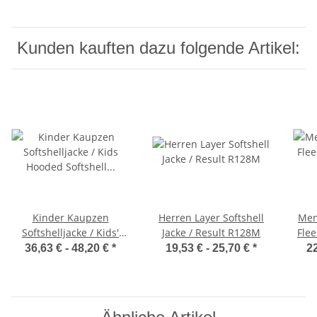
Kunden kauften dazu folgende Artikel:
Kinder Kaupzen
Herren Layer Softshell
Men
Softshelljacke / Kids'
Jacke / Result R128M
Flee
Hooded Softshell B&C
36,63 € -
48,20 €
*
19,53 € -
25,70 €
*
22
JK969