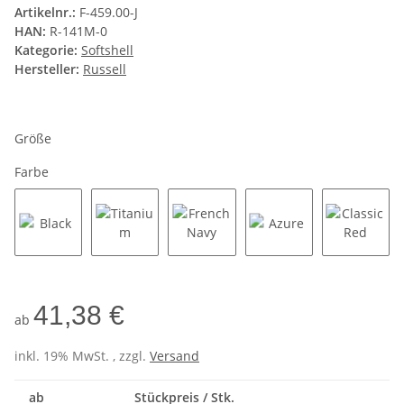
Artikelnr.:
F-459.00-J
HAN:
R-141M-0
Kategorie:
Softshell
Hersteller:
Russell
Größe
Farbe
Black
Titanium
French Navy
Azure
Classic
41,38 €
ab
inkl. 19% MwSt. , zzgl.
Versand
ab
Stückpreis / Stk.