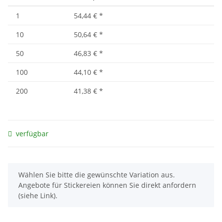
1
54,44 €
*
10
50,64 €
*
50
46,83 €
*
100
44,10 €
*
200
41,38 €
*
verfügbar
x
Wählen Sie bitte die gewünschte Variation aus.
Angebote für Stickereien können Sie direkt anfordern
(siehe Link).