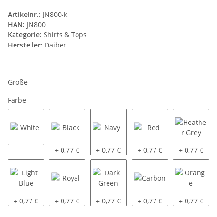
Artikelnr.:
JN800-k
HAN:
JN800
Kategorie:
Shirts & Tops
Hersteller:
Daiber
Größe
Farbe
White
Black
Navy
Red
Heather Gr
+ 0,77 €
+ 0,77 €
+ 0,77 €
+ 0,77 €
Light Blue
Royal
Dark Green
Carbon
Orange
+ 0,77 €
+ 0,77 €
+ 0,77 €
+ 0,77 €
+ 0,77 €