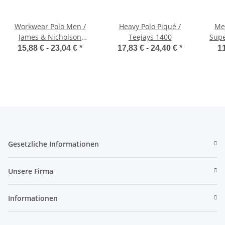
Workwear Polo Men /
Heavy Polo Piqué /
Men
James & Nicholson
Teejays 1400
Supe
JN801
15,88 € -
23,04 €
*
17,83 € -
24,40 €
*
11
Gesetzliche Informationen
Unsere Firma
Informationen