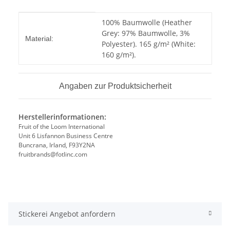
Produkteigenschaft
Wert
100% Baumwolle (Heather
Grey: 97% Baumwolle, 3%
Material:
Polyester). 165 g/m² (White:
160 g/m²).
Angaben zur Produktsicherheit
Herstellerinformationen:
Fruit of the Loom International
Unit 6 Lisfannon Business Centre
Buncrana, Irland, F93Y2NA
fruitbrands@fotlinc.com
Stickerei Angebot anfordern