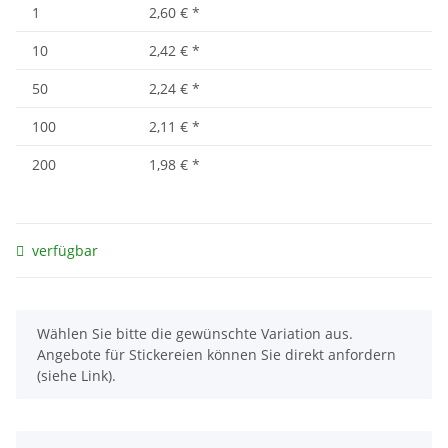
1
2,60 €
*
10
2,42 €
*
50
2,24 €
*
100
2,11 €
*
200
1,98 €
*
verfügbar
x
Wählen Sie bitte die gewünschte Variation aus.
Angebote für Stickereien können Sie direkt anfordern
(siehe Link).