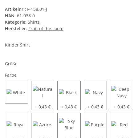
Artikelnr.:
F-158.01-J
HAN:
61-033-0
Kategorie:
Shirts
Hersteller:
Fruit of the Loom
Kinder Shirt
Größe
Farbe
White
Natural
Black
Navy
Deep Navy
+ 0,43 €
+ 0,43 €
+ 0,43 €
+ 0,43 €