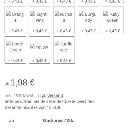
Royal
Azure
Sky Blue
Purple
Red
+ 0,43 €
+ 0,43 €
+ 0,43 €
+ 0,43 €
+ 0,43 €
Orange
Light Pink
Fuchsia
Burgundy
Kelly Green
+ 0,43 €
+ 0,43 €
+ 0,43 €
+ 0,43 €
+ 0,43 €
Bottle Green
Yellow
Sunflower
+ 0,43 €
+ 0,43 €
+ 0,43 €
1,98 €
ab
inkl. 19% MwSt. , zzgl.
Versand
Bitte beachten Sie den Mindestbestellwert des
Gesamteinkaufes von 15 EUR.
ab
Stückpreis / Stk.