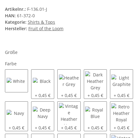
Artikelnr.:
F-136.01-J
HAN:
61-372-0
Kategorie:
Shirts & Tops
Hersteller:
Fruit of the Loom
Größe
Farbe
White
Black
Heather Grey
Dark Heather Grey
Light Graph
+ 0,45 €
+ 0,45 €
+ 0,45 €
+ 0,45 €
Navy
Deep Navy
Vintage Heather Navy
Royal Blue
Retro Heath
+ 0,45 €
+ 0,45 €
+ 0,45 €
+ 0,45 €
+ 0,45 €