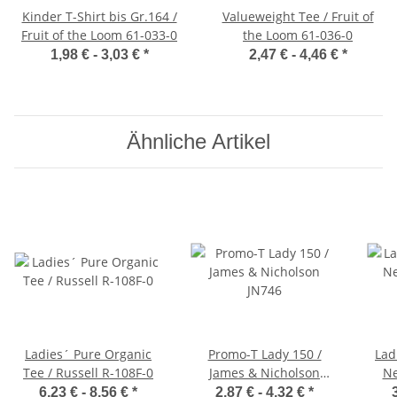
Kinder T-Shirt bis Gr.164 /
Valueweight Tee / Fruit of
Fruit of the Loom 61-033-0
the Loom 61-036-0
1,98 € -
3,03 €
*
2,47 € -
4,46 €
*
Ähnliche Artikel
Ladies´ Pure Organic
Promo-T Lady 150 /
Lad
Tee / Russell R-108F-0
James & Nicholson
Ne
JN746
6,23 € -
8,56 €
*
2,87 € -
4,32 €
*