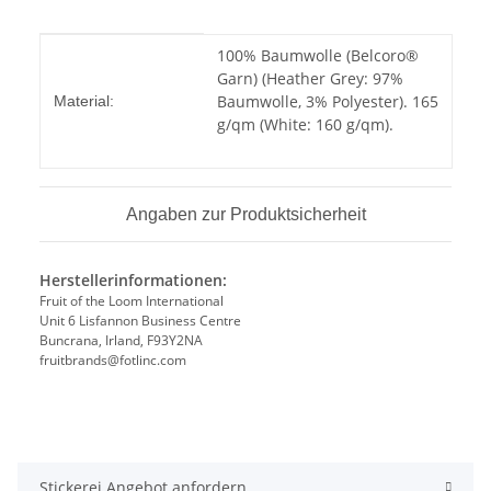
Produkteigenschaft
Wert
100% Baumwolle (Belcoro®
Garn) (Heather Grey: 97%
Baumwolle, 3% Polyester). 165
Material:
g/qm (White: 160 g/qm).
Angaben zur Produktsicherheit
Herstellerinformationen:
Fruit of the Loom International
Unit 6 Lisfannon Business Centre
Buncrana, Irland, F93Y2NA
fruitbrands@fotlinc.com
Stickerei Angebot anfordern