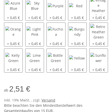
Azure Blue
Sky Blue
Purple
Red
Vintage Hea
+ 0,45 €
+ 0,45 €
+ 0,45 €
+ 0,45 €
+ 0,45 €
Orange
Light Pink
Fuchsia
Burgundy
Retro Heat
+ 0,45 €
+ 0,45 €
+ 0,45 €
+ 0,45 €
+ 0,45 €
Kelly Green
Lime Green
Bottle Green
Yellow
Sunflower
+ 0,45 €
+ 0,45 €
+ 0,45 €
+ 0,45 €
+ 0,45 €
2,51 €
ab
inkl. 19% MwSt. , zzgl.
Versand
Bitte beachten Sie den Mindestbestellwert des
Gesamteinkaufes von 15 EUR.