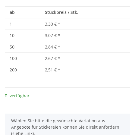
ab
Stückpreis / Stk.
1
3,30 €
*
10
3,07 €
*
50
2,84 €
*
100
2,67 €
*
200
2,51 €
*
verfügbar
x
Wählen Sie bitte die gewünschte Variation aus.
Angebote für Stickereien können Sie direkt anfordern
(siehe Link).