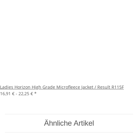
Ladies Horizon High Grade Microfleece Jacket / Result R115F
16,91 € -
22,25 €
*
Ähnliche Artikel