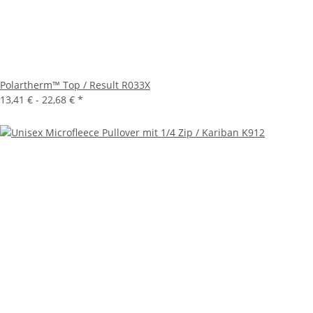
Polartherm™ Top / Result R033X
13,41 € -
22,68 €
*