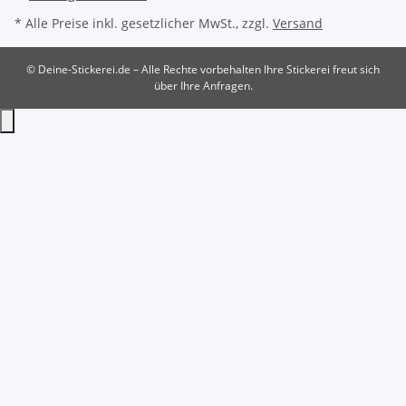
* Alle Preise inkl. gesetzlicher MwSt., zzgl.
Versand
© Deine-Stickerei.de – Alle Rechte vorbehalten
Ihre Stickerei freut sich
über Ihre Anfragen.