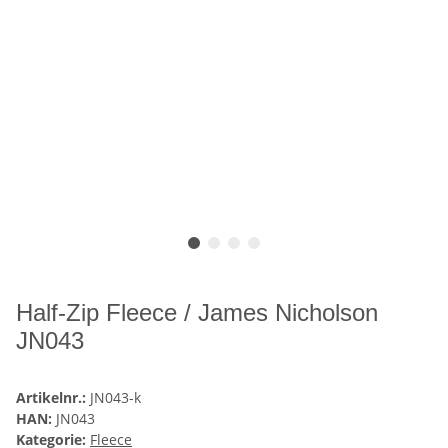
Half-Zip Fleece / James Nicholson
JN043
Artikelnr.:
JN043-k
HAN:
JN043
Kategorie:
Fleece