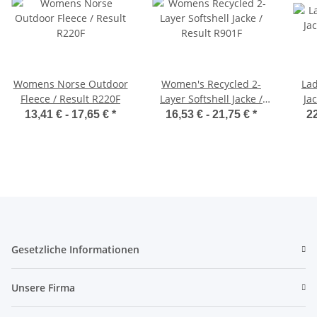
Womens Norse Outdoor
Women's Recycled 2-
Lad
Fleece / Result R220F
Layer Softshell Jacke /
Ja
Result R901F
13,41 € -
17,65 €
*
16,53 € -
21,75 €
*
22
Gesetzliche Informationen
Unsere Firma