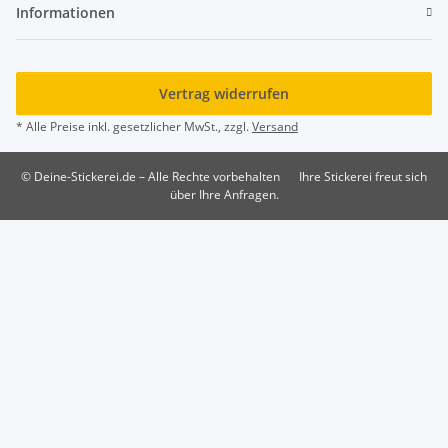
Informationen
Vertrag widerrufen
* Alle Preise inkl. gesetzlicher MwSt., zzgl.
Versand
© Deine-Stickerei.de – Alle Rechte vorbehalten
Ihre Stickerei freut sich
über Ihre Anfragen.