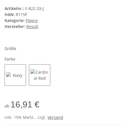
Artikelnr.:
F-822.33-J
HAN:
R115F
Kategorie:
Fleece
Hersteller:
Result
Größe
Farbe
Navy
Cardinal Red
16,91 €
ab
inkl. 19% MwSt. , zzgl.
Versand