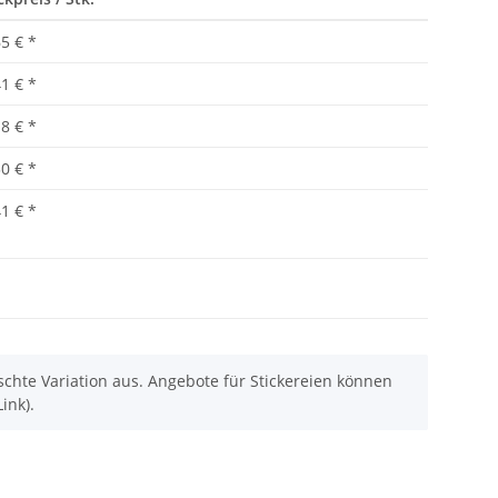
65 €
*
41 €
*
18 €
*
30 €
*
41 €
*
chte Variation aus. Angebote für Stickereien können
ink).