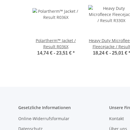
Polartherm™ Jacket /
Heavy Duty Microflee
Result R036X
Fleecejacke / Resul
R330X
14,74 € -
23,51 €
*
18,24 € -
25,01 €
Gesetzliche Informationen
Unsere Fi
Online-Widerrufsformular
Kontakt
Datenschutz
Über uns