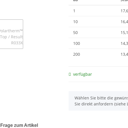
1
17,
10
16,
50
15,
100
14,
200
13,
verfügbar
x
Wählen Sie bitte die gewüns
Sie direkt anfordern (siehe L
Frage zum Artikel