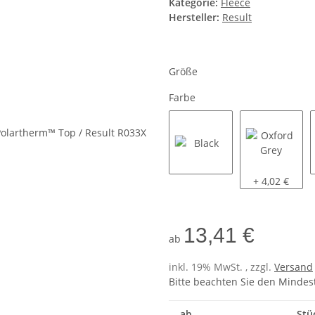
Kategorie:
Fleece
Hersteller:
Result
Größe
Farbe
Black
Oxford Grey
+ 4,02 €
13,41 €
ab
inkl. 19% MwSt. , zzgl.
Versand
Bitte beachten Sie den Mindes
ab
Stü