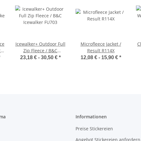
ce
Icewalker+ Outdoor Full
Microfleece Jacket /
C
t
Zip Fleece / B&C
Result R114X
Icewalker FU703
*
23,18 € -
30,50 €
*
12,08 € -
15,90 €
*
rma
Informationen
Preise Stickereien
Angebot Stickereien anfordern