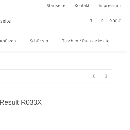
Startseite
Kontakt
Impressum
0,00 €
ckmützen
Schürzen
Taschen / Rucksäcke etc.
Ac
 Result R033X