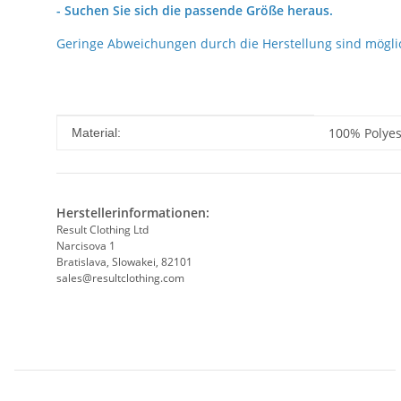
- Suchen Sie sich die passende Größe heraus.
Geringe Abweichungen durch die Herstellung sind mögli
Produkteigenschaft
Wert
100% Polyest
Material:
Herstellerinformationen:
Result Clothing Ltd
Narcisova 1
Bratislava, Slowakei, 82101
sales@resultclothing.com