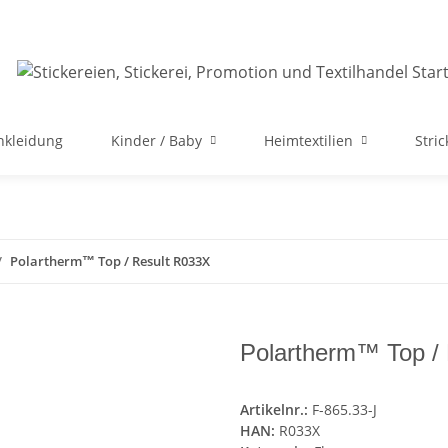
nkleidung
Kinder / Baby
Heimtextilien
Stri
Polartherm™ Top / Result R033X
Polartherm™ Top /
Artikelnr.:
F-865.33-J
HAN:
R033X