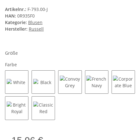
Artikelnr.:
F-793.00-J
HAN:
0R935F0
Kategorie:
Blusen
Hersteller:
Russell
Größe
Farbe
White
Black
Convoy Grey
French Navy
Corpora
Bright Royal
Classic Red