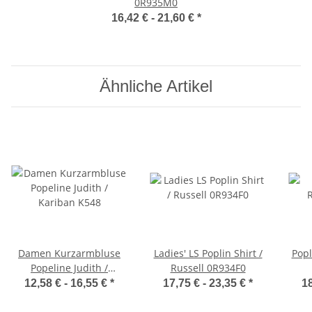
0R935M0
16,42 € -
21,60 €
*
Ähnliche Artikel
Damen Kurzarmbluse
Ladies' LS Poplin Shirt /
Popl
Popeline Judith /
Russell 0R934F0
Kariban K548
12,58 € -
16,55 €
*
17,75 € -
23,35 €
*
18