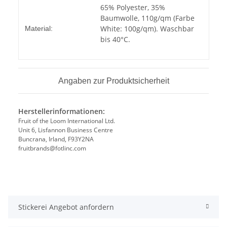
Produkteigenschaft
Wert
65% Polyester, 35%
Baumwolle, 110g/qm (Farbe
White: 100g/qm). Waschbar
Material:
bis 40°C.
Angaben zur Produktsicherheit
Herstellerinformationen:
Fruit of the Loom International Ltd.
Unit 6, Lisfannon Business Centre
Buncrana, Irland, F93Y2NA
fruitbrands@fotlinc.com
Stickerei Angebot anfordern