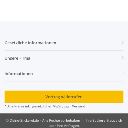
Gesetzliche Informationen
Unsere Firma
Informationen
Vertrag widerrufen
* Alle Preise inkl. gesetzlicher MwSt., zzgl.
Versand
© Deine-Stickerei.de – Alle Rechte vorbehalten
Ihre Stickerei freut sich
über Ihre Anfragen.