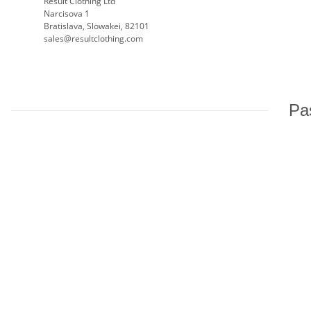
Result Clothing Ltd
Narcisova 1
Bratislava, Slowakei, 82101
sales@resultclothing.com
Pas