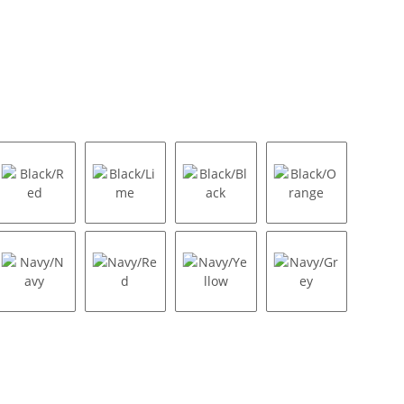
ey
Black/Red
Black/Lime
Black/Black
Black/Orange
al
Navy/Navy
Navy/Red
Navy/Yellow
Navy/Grey