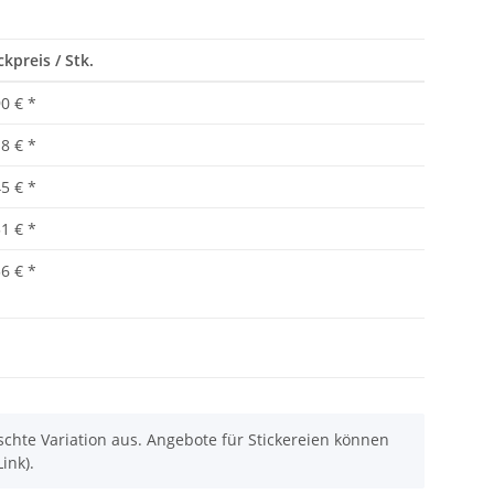
ckpreis / Stk.
90 €
*
18 €
*
45 €
*
51 €
*
56 €
*
chte Variation aus. Angebote für Stickereien können
ink).