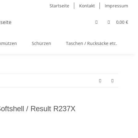
Startseite
Kontakt
Impressum
0,00 €
ckmützen
Schürzen
Taschen / Rucksäcke etc.
Ac
ftshell / Result R237X