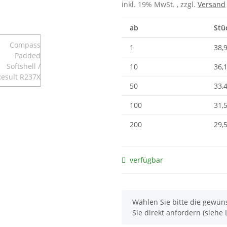
inkl. 19% MwSt. , zzgl.
Versand
ab
Stü
1
38,
10
36,
50
33,
100
31,
200
29,
verfügbar
x
Wählen Sie bitte die gewüns
Sie direkt anfordern (siehe L