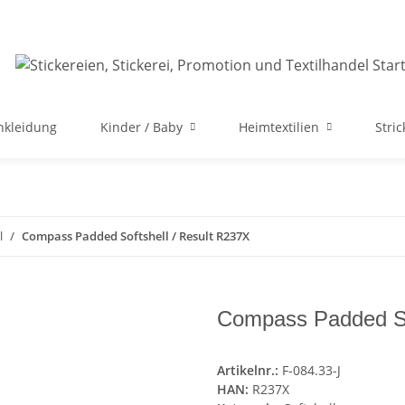
nkleidung
Kinder / Baby
Heimtextilien
Stri
l
Compass Padded Softshell / Result R237X
Compass Padded So
Artikelnr.:
F-084.33-J
HAN:
R237X