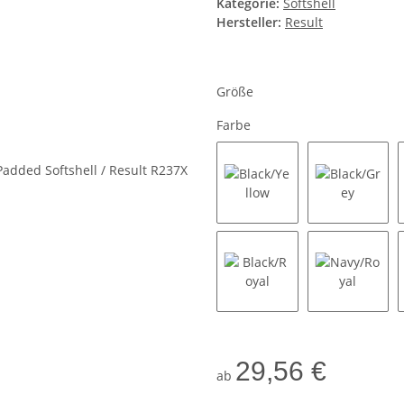
Kategorie:
Softshell
Hersteller:
Result
Größe
Farbe
Black/Yellow
Black/Gr
Black/Royal
Navy/Roy
29,56 €
ab