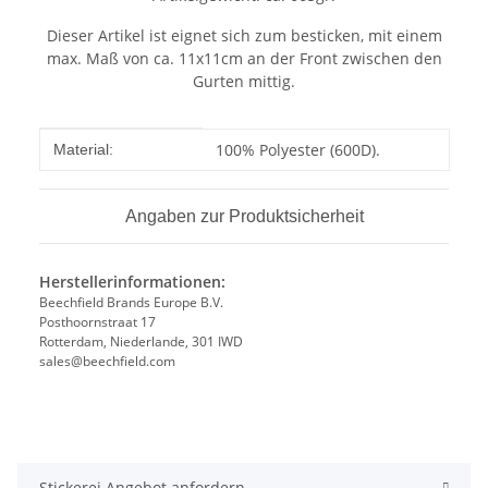
Dieser Artikel ist eignet sich zum besticken, mit einem
max. Maß von ca. 11x11cm an der Front zwischen den
Gurten mittig.
Produkteigenschaft
Wert
100% Polyester (600D).
Material:
Angaben zur Produktsicherheit
Herstellerinformationen:
Beechfield Brands Europe B.V.
Posthoornstraat 17
Rotterdam, Niederlande, 301 IWD
sales@beechfield.com
Stickerei Angebot anfordern