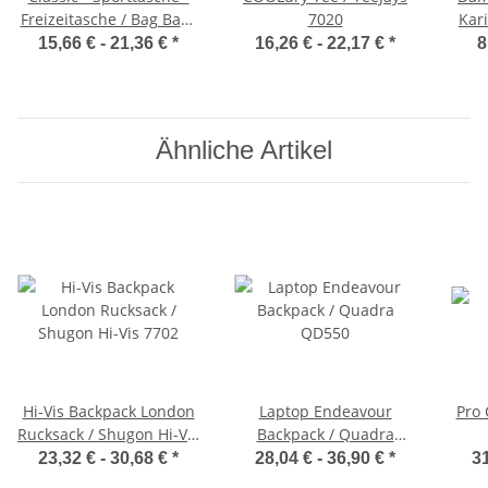
Freizeitasche / Bag Base
7020
Kar
BG22
15,66 € -
21,36 €
*
16,26 € -
22,17 €
*
8
Ähnliche Artikel
Hi-Vis Backpack London
Laptop Endeavour
Pro 
Rucksack / Shugon Hi-Vis
Backpack / Quadra
7702
QD550
23,32 € -
30,68 €
*
28,04 € -
36,90 €
*
31