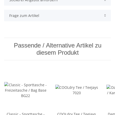
Frage zum Artikel
Passende / Alternative Artikel zu
diesem Produkt
Classic - Sporttasche -
COOLdry Tee / TeeJays
Dam