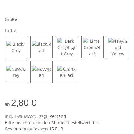
Größe
Farbe
Black/Grey
Black/Red
Dark Grey/Light Grey
Lime Green/Black
Navy/Go
Navy/Grey
Navy/Red
Orange/Black
2,80 €
ab
inkl. 19% MwSt. , zzgl.
Versand
Bitte beachten Sie den Mindestbestellwert des
Gesamteinkaufes von 15 EUR.