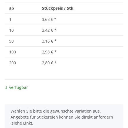
ab
Stückpreis / Stk.
1
3,68 €
*
10
3,42 €
*
50
3,16 €
*
100
2,98 €
*
200
2,80 €
*
verfügbar
x
Wählen Sie bitte die gewünschte Variation aus.
Angebote für Stickereien können Sie direkt anfordern
(siehe Link).