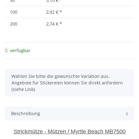
50
3,10 €
*
100
2,92 €
*
200
2,74 €
*
verfügbar
x
Wählen Sie bitte die gewünschte Variation aus.
Angebote für Stickereien können Sie direkt anfordern
(siehe Link).
Beschreibung
Strickmütze - Mützen / Myrtle Beach MB7500