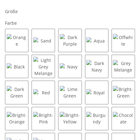
Größe
Farbe
Orange
Sand
Dark Purple
Aqua
Offwhit
Black
Light Grey Melange
Navy
Dark Navy
Grey Me
Dark Green
Red
Lime Green
Royal
Bright-
Bright-Orange
Bright-Pink
Bright-Yellow
Burgundy
Chocola