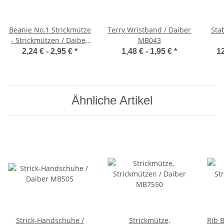
Beanie No.1 Strickmütze
Terry Wristband / Daiber
Stab
- Strickmützen / Daiber
MB043
MB7580
2,24 € -
2,95 €
*
1,48 € -
1,95 €
*
12
Ähnliche Artikel
Strick-Handschuhe /
Strickmütze,
Rib B