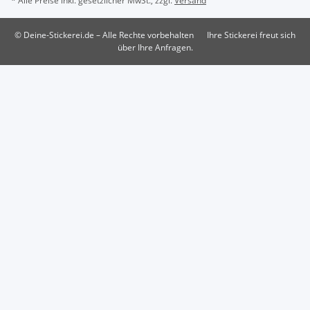
* Alle Preise inkl. gesetzlicher MwSt., zzgl.
Versand
© Deine-Stickerei.de – Alle Rechte vorbehalten
Ihre Stickerei freut sich
über Ihre Anfragen.