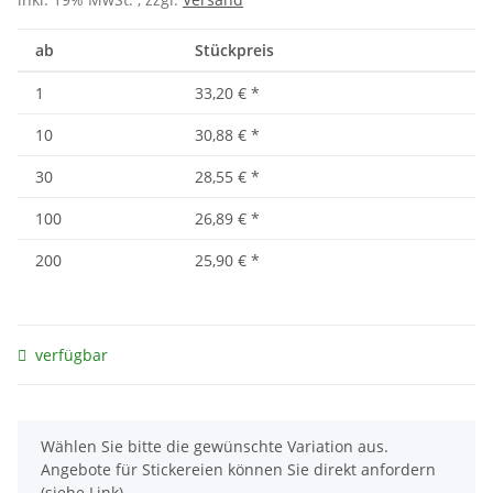
ab
Stückpreis
1
33,20 €
*
10
30,88 €
*
30
28,55 €
*
100
26,89 €
*
200
25,90 €
*
verfügbar
x
Wählen Sie bitte die gewünschte Variation aus.
Angebote für Stickereien können Sie direkt anfordern
(siehe Link).