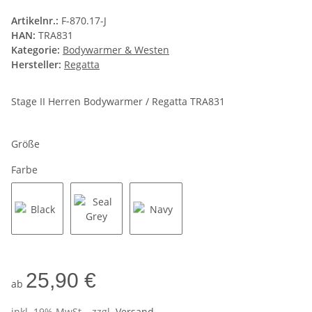
Artikelnr.:
F-870.17-J
HAN:
TRA831
Kategorie:
Bodywarmer & Westen
Hersteller:
Regatta
Stage II Herren Bodywarmer / Regatta TRA831
Größe
Farbe
Black
Seal Grey
Navy
25,90 €
ab
inkl. 19% MwSt. , zzgl.
Versand