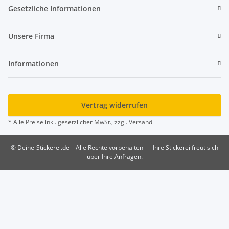
Gesetzliche Informationen
Unsere Firma
Informationen
Vertrag widerrufen
* Alle Preise inkl. gesetzlicher MwSt., zzgl.
Versand
© Deine-Stickerei.de – Alle Rechte vorbehalten
Ihre Stickerei freut sich
über Ihre Anfragen.