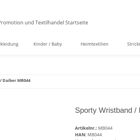
kleidung
Kinder / Baby
Heimtextilien
Stric
 / Daiber MB044
Sporty Wristband /
Artikelnr.:
MB044
HAN:
MB044