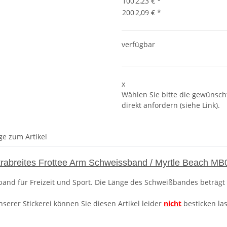
100
2,23 €
*
200
2,09 €
*
verfügbar
x
Wählen Sie bitte die gewünscht
direkt anfordern (siehe Link).
ge zum Artikel
trabreites Frottee Arm Schweissband / Myrtle Beach MB
and für Freizeit und Sport. Die Länge des Schweißbandes beträgt
nserer Stickerei können Sie diesen Artikel leider
nicht
besticken la