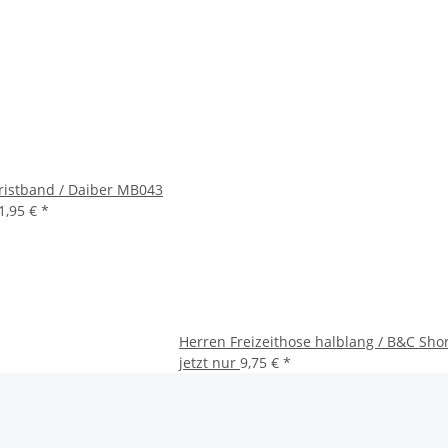
ristband / Daiber MB043
1,95 €
*
Herren Freizeithose halblang / B&C Sh
jetzt nur
9,75 €
*
Unser bisheriger Preis:
13,00 €
Rabatt:
25%