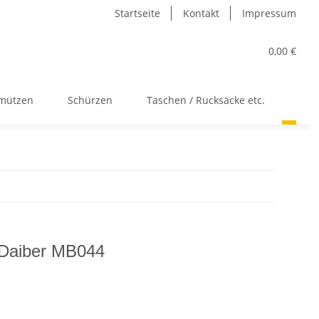
Startseite
Kontakt
Impressum
0,00 €
kmützen
Schürzen
Taschen / Rucksäcke etc.
Acc
 Daiber MB044