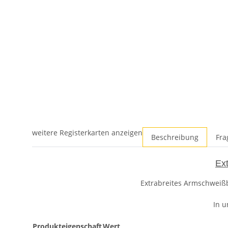
weitere Registerkarten anzeigen
Beschreibung
Fra
Ex
Extrabreites Armschweißb
In u
Produkteigenschaft
Wert