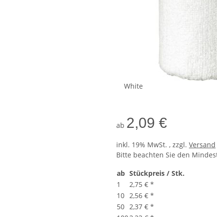
White
2,09 €
ab
inkl. 19% MwSt. , zzgl.
Versand
Bitte beachten Sie den Mindes
ab
Stückpreis / Stk.
1
2,75 €
*
10
2,56 €
*
50
2,37 €
*