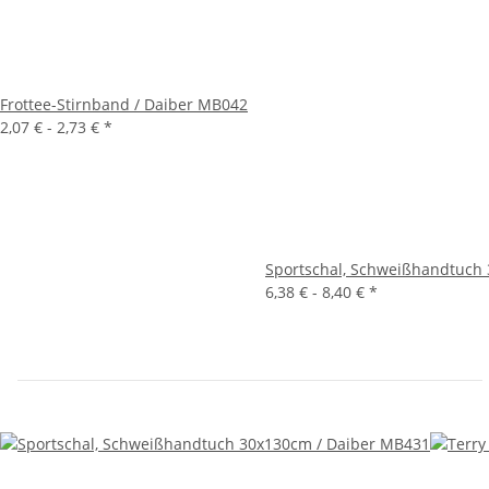
Frottee-Stirnband / Daiber MB042
2,07 € -
2,73 €
*
Sportschal, Schweißhandtuch
6,38 € -
8,40 €
*