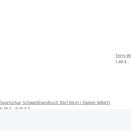
Terry W
1,48 € -
Sportschal, Schweißhandtuch 30x130cm / Daiber MB431
6,38 € -
8,40 €
*