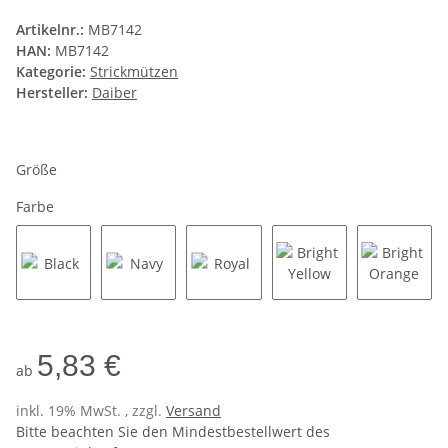
Artikelnr.:
MB7142
HAN:
MB7142
Kategorie:
Strickmützen
Hersteller:
Daiber
Größe
Farbe
Black
Navy
Royal
Bright Yellow
Bright 
5,83 €
ab
inkl. 19% MwSt. , zzgl.
Versand
Bitte beachten Sie den Mindestbestellwert des