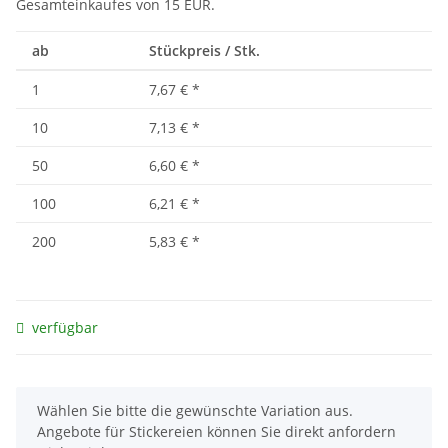
Gesamteinkaufes von 15 EUR.
ab
Stückpreis / Stk.
1
7,67 €
*
10
7,13 €
*
50
6,60 €
*
100
6,21 €
*
200
5,83 €
*
verfügbar
x
Wählen Sie bitte die gewünschte Variation aus.
Angebote für Stickereien können Sie direkt anfordern