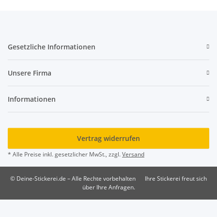
Gesetzliche Informationen
Unsere Firma
Informationen
Vertrag widerrufen
* Alle Preise inkl. gesetzlicher MwSt., zzgl.
Versand
© Deine-Stickerei.de – Alle Rechte vorbehalten
Ihre Stickerei freut sich
über Ihre Anfragen.