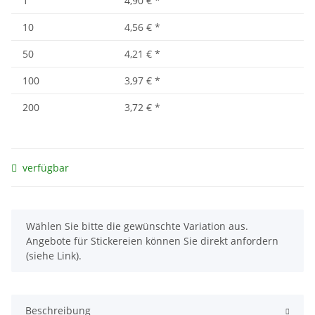
1
4,90 €
*
10
4,56 €
*
50
4,21 €
*
100
3,97 €
*
200
3,72 €
*
verfügbar
x
Wählen Sie bitte die gewünschte Variation aus.
Angebote für Stickereien können Sie direkt anfordern
(siehe Link).
Beschreibung