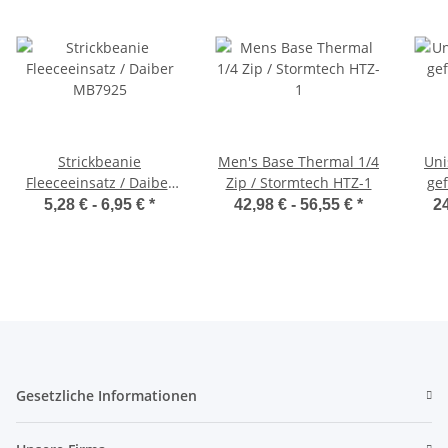
Strickbeanie
Men's Base Thermal 1/4
Uni
Fleeceeinsatz / Daiber
Zip / Stormtech HTZ-1
gef
MB7925
5,28 € -
6,95 €
*
42,98 € -
56,55 €
*
24
Gesetzliche Informationen