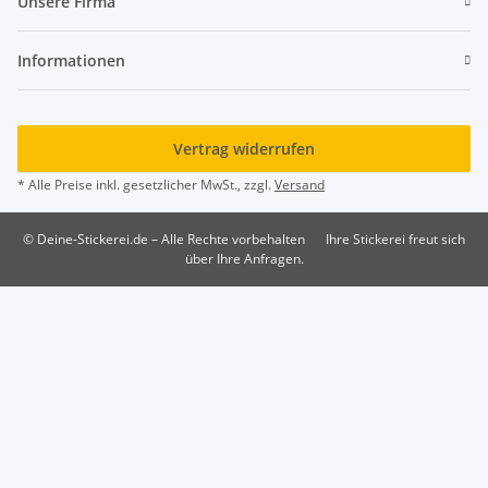
Unsere Firma
Informationen
Vertrag widerrufen
* Alle Preise inkl. gesetzlicher MwSt., zzgl.
Versand
© Deine-Stickerei.de – Alle Rechte vorbehalten
Ihre Stickerei freut sich
über Ihre Anfragen.