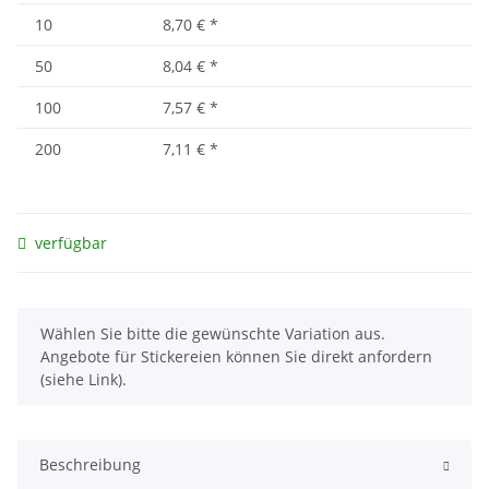
10
8,70 €
*
50
8,04 €
*
100
7,57 €
*
200
7,11 €
*
verfügbar
x
Wählen Sie bitte die gewünschte Variation aus.
Angebote für Stickereien können Sie direkt anfordern
(siehe Link).
Beschreibung