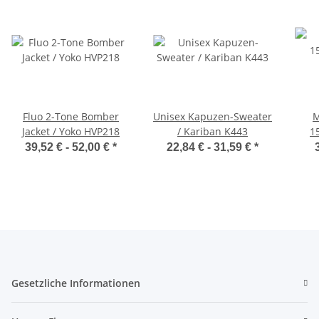
Fluo 2-Tone Bomber
Unisex Kapuzen-Sweater
M
Jacket / Yoko HVP218
/ Kariban K443
1
39,52 € -
52,00 €
*
22,84 € -
31,59 €
*
Gesetzliche Informationen