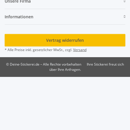
Unsere Firma
Informationen
Vertrag widerrufen
* Alle Preise inkl. gesetzlicher MwSt., zzgl.
Versand
© Deine-Stickerei.de – Alle Rechte vorbehalten
Ihre Stickerei freut sich
über Ihre Anfragen.