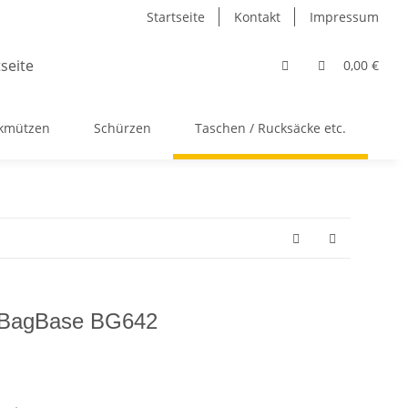
Startseite
Kontakt
Impressum
0,00 €
ckmützen
Schürzen
Taschen / Rucksäcke etc.
Ac
/ BagBase BG642