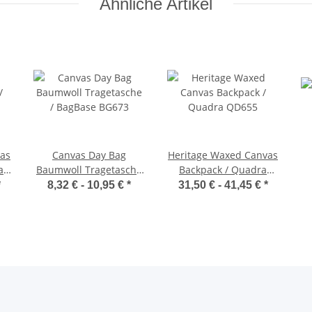
Ähnliche Artikel
as
Canvas Day Bag
Heritage Waxed Canvas
a
Baumwoll Tragetasche
Backpack / Quadra
/ BagBase BG673
QD655
*
8,32 € -
10,95 €
*
31,50 € -
41,45 €
*