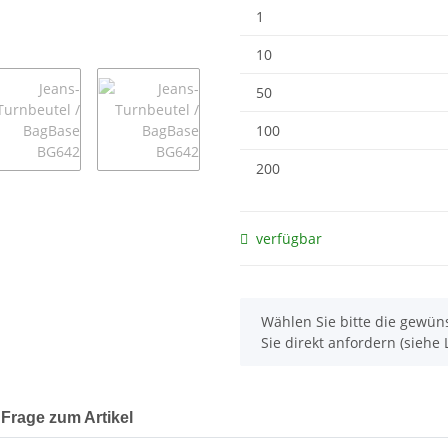
1
10
50
100
200
verfügbar
x
Wählen Sie bitte die gewüns
Sie direkt anfordern (siehe L
Frage zum Artikel