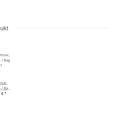
dukt
msac,
 / Bag
7
9 €
*