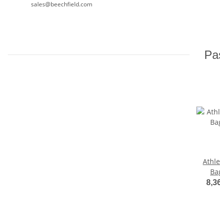
sales@beechfield.com
Pas
Athl
Ba
8,3