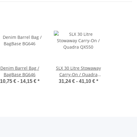
Denim Barrel Bag /
SLX 30 Litre Stowaway
BagBase BG646
Carry-On / Quadra
QX550
10,75 € -
14,15 €
*
31,24 € -
41,10 €
*