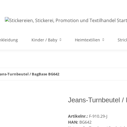
nkleidung
Kinder / Baby
Heimtextilien
Stri
eans-Turnbeutel / BagBase BG642
Jeans-Turnbeutel 
Artikelnr.:
F-910.29-J
HAN:
BG642