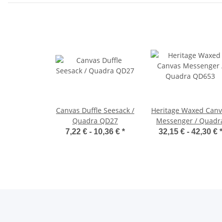
Canvas Duffle Seesack /
Heritage Waxed Canv
Quadra QD27
Messenger / Quadr
QD653
7,22 € -
10,36 €
*
32,15 € -
42,30 €