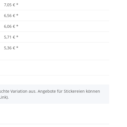
7,05 €
*
6,56 €
*
6,06 €
*
5,71 €
*
5,36 €
*
chte Variation aus. Angebote für Stickereien können
ink).