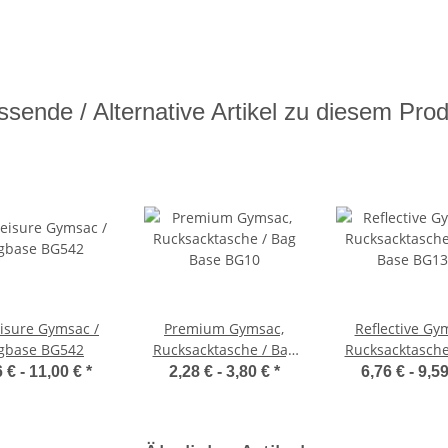
sende / Alternative Artikel zu diesem Pro
eisure Gymsac /
Premium Gymsac,
Reflective Gy
gbase BG542
Rucksacktasche / Bag
Rucksacktasche
Base BG10
Base BG13
6 € -
11,00 €
*
2,28 € -
3,80 €
*
6,76 € -
9,5