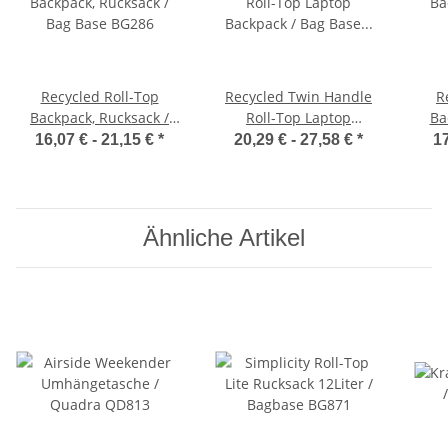
Recycled Roll-Top
Recycled Twin Handle
R
Backpack, Rucksack /
Roll-Top Laptop
Ba
Bag Base BG286
Backpack / Bag Base
16,07 € -
21,15 €
*
20,29 € -
27,58 €
*
17
BG118L
Ähnliche Artikel