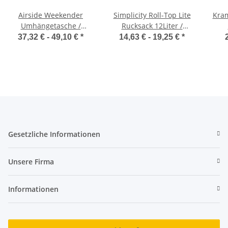
Airside Weekender
Simplicity Roll-Top Lite
Kram
Umhängetasche /
Rucksack 12Liter /
Quadra QD813
Bagbase BG871
37,32 € -
49,10 €
*
14,63 € -
19,25 €
*
Gesetzliche Informationen
Unsere Firma
Informationen