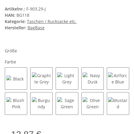
Artikelnr.:
F-903.29-J
HAN:
BG118
Kategorie:
Taschen / Rucksäcke etc.
Hersteller:
BagBase
Größe
Farbe
Black
Graphite Grey
Light Grey
Navy Dusk
Airforce
Blush Pink
Burgundy
Sage Green
Olive Green
Mustar