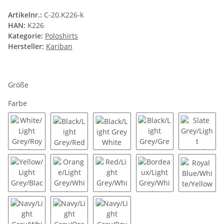
Artikelnr.:
C-20.K226-k
HAN:
K226
Kategorie:
Poloshirts
Hersteller:
Kariban
Größe
Farbe
White/Light Grey/Royal Blue
Black/Light Grey/Red
Black/Light Grey White
Black/Light Grey/Gr
Slate Gr
Yellow/Light Grey/Black
Orange/Light Grey/White
Red/Light Grey/White
Bordeaux/Light Grey
Royal B