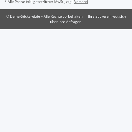
* Alle Preise inkl. gesetzlicher MwSt., zzgl.
Versand
© Deine-Stickerei.de – Alle Rechte vorbehalten
Ihre Stickerei freut sich
über Ihre Anfragen.