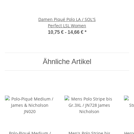
Damen Piqué Polo LA / SOL'S
Perfect LSL Women
10,75 € -
14,66 €
*
Ähnliche Artikel
Polo-Piqué Medium /
Men's Polo Stripe bis
Herr