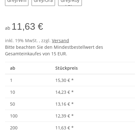
Navy/Light Grey/White
Navy/Light Grey/Orange
Navy/Light Grey/Royal Blue
11,63 €
ab
inkl. 19% MwSt. , zzgl.
Versand
Bitte beachten Sie den Mindestbestellwert des
Gesamteinkaufes von 15 EUR.
ab
Stückpreis
1
15,30 €
*
10
14,23 €
*
50
13,16 €
*
100
12,39 €
*
200
11,63 €
*