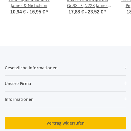
James & Nicholson
Gr.3XL / JN728 James
Pi
JN020
Nicholson
10,94 € -
16,95 €
*
17,88 € -
23,52 €
*
18
Gesetzliche Informationen
Unsere Firma
Informationen
Vertrag widerrufen