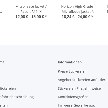
Microfleece Jacket /
Horizon High Grade
ult
Result R114X
Microfleece Jacket /
Result R115
*
12,08 € -
15,90 €
*
18,24 € -
24,00 €
*
rma
Informationen
Preise Stickereien
Angebot Stickereien anfordern
tickereien
Stickereien Pflegehinweise
Anfahrtsbeschreibung
Konfektionsgrößen
eiten
Hinweise Gewerbe u.ä.