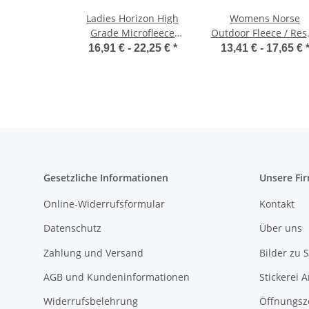
Ladies Horizon High
Womens Norse
Grade Microfleece
Outdoor Fleece / Res
Jacket / Result R115F
R220F
16,91 € -
22,25 €
*
13,41 € -
17,65 €
Gesetzliche Informationen
Unsere Fi
Online-Widerrufsformular
Kontakt
Datenschutz
Über uns
Zahlung und Versand
Bilder zu S
AGB und Kundeninformationen
Stickerei 
Widerrufsbelehrung
Öffnungsz