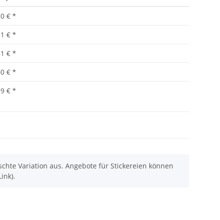
20 €
*
51 €
*
81 €
*
60 €
*
39 €
*
chte Variation aus. Angebote für Stickereien können
ink).