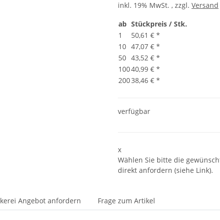
inkl. 19% MwSt. , zzgl.
Versand
ab
Stückpreis / Stk.
1
50,61 €
*
10
47,07 €
*
50
43,52 €
*
100
40,99 €
*
200
38,46 €
*
verfügbar
x
Wählen Sie bitte die gewünscht
direkt anfordern (siehe Link).
ckerei Angebot anfordern
Frage zum Artikel