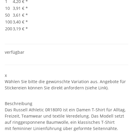
1
4,20 €
*
10
3,91 €
*
50
3,61 €
*
100
3,40 €
*
200
3,19 €
*
verfügbar
x
Wählen Sie bitte die gewünschte Variation aus. Angebote für
Stickereien können Sie direkt anfordern (siehe Link).
Beschreibung
Das Russell Athletic 0R180F0 ist ein Damen T-Shirt für Alltag,
Freizeit, Teamwear und textile Veredelung. Das Modell setzt
auf ringgesponnene Baumwolle, ein klassisches T-Shirt
mit femininer Linienführung über geformte Seitennähte.