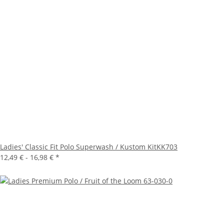
Ladies' Classic Fit Polo Superwash / Kustom KitKK703
12,49 € -
16,98 €
*