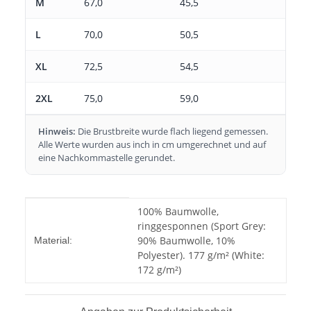
M
67,0
45,5
L
70,0
50,5
XL
72,5
54,5
2XL
75,0
59,0
Hinweis:
Die Brustbreite wurde flach liegend gemessen.
Alle Werte wurden aus inch in cm umgerechnet und auf
eine Nachkommastelle gerundet.
Produkteigenschaft
Wert
100% Baumwolle,
ringgesponnen (Sport Grey:
90% Baumwolle, 10%
Material:
Polyester). 177 g/m² (White:
172 g/m²)