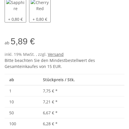
Sapphire
Cherry Red
+ 0,80 €
+ 0,80 €
5,89 €
ab
inkl. 19% MwSt. , zzgl.
Versand
Bitte beachten Sie den Mindestbestellwert des
Gesamteinkaufes von 15 EUR.
ab
Stückpreis / Stk.
1
7,75 €
*
10
7,21 €
*
50
6,67 €
*
100
6,28 €
*