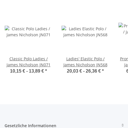
Classic Polo Ladies /
Ladies' Elastic Polo /
Prom
James Nicholson JN071
James Nicholson JN568
J
10,15 € -
13,89 €
*
20,03 € -
26,36 €
*
Gesetzliche Informationen