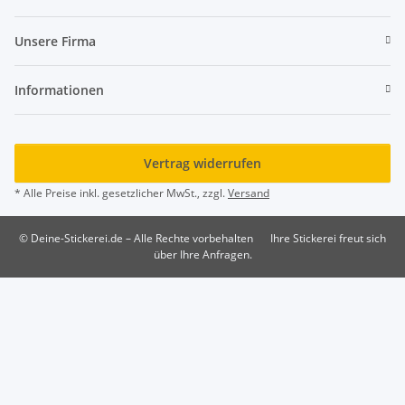
Unsere Firma
Informationen
Vertrag widerrufen
* Alle Preise inkl. gesetzlicher MwSt., zzgl.
Versand
© Deine-Stickerei.de – Alle Rechte vorbehalten
Ihre Stickerei freut sich
über Ihre Anfragen.