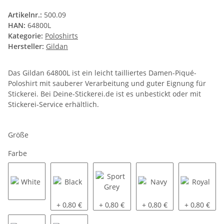
Artikelnr.:
500.09
HAN:
64800L
Kategorie:
Poloshirts
Hersteller:
Gildan
Das Gildan 64800L ist ein leicht tailliertes Damen-Piqué-
Poloshirt mit sauberer Verarbeitung und guter Eignung für
Stickerei. Bei Deine-Stickerei.de ist es unbestickt oder mit
Stickerei-Service erhältlich.
Größe
Farbe
White
Black
Sport Grey
Navy
Royal
+ 0,80 €
+ 0,80 €
+ 0,80 €
+ 0,80 €