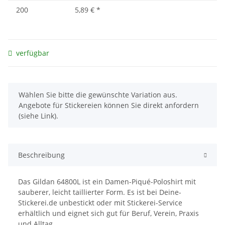
200
5,89 €
*
verfügbar
x
Wählen Sie bitte die gewünschte Variation aus.
Angebote für Stickereien können Sie direkt anfordern
(siehe Link).
Beschreibung
Das Gildan 64800L ist ein Damen-Piqué-Poloshirt mit
sauberer, leicht taillierter Form. Es ist bei Deine-
Stickerei.de unbestickt oder mit Stickerei-Service
erhältlich und eignet sich gut für Beruf, Verein, Praxis
und Alltag.