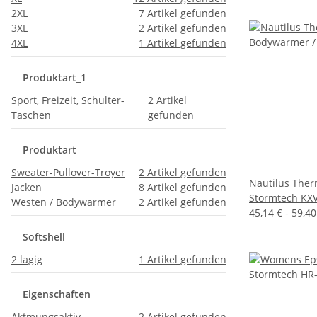
2XL
7
Artikel gefunden
3XL
2
Artikel gefunden
4XL
1
Artikel gefunden
Produktart_1
Sport, Freizeit, Schulter-
2
Artikel
Taschen
gefunden
Produktart
Sweater-Pullover-Troyer
2
Artikel gefunden
Nautilus The
Jacken
8
Artikel gefunden
Stormtech KX
Westen / Bodywarmer
2
Artikel gefunden
45,14 € -
59,4
Softshell
2 lagig
1
Artikel gefunden
Eigenschaften
Aktmungsaktiv
2
Artikel gefunden