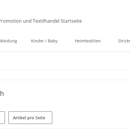
kleidung
Kinder / Baby
Heimtextilien
Stric
ch
Artikel pro Seite