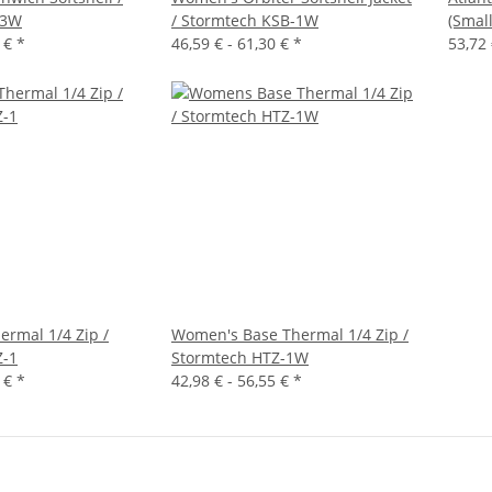
-3W
/ Stormtech KSB-1W
(Smal
5 €
*
46,59 € -
61,30 €
*
53,72 
ermal 1/4 Zip /
Women's Base Thermal 1/4 Zip /
Z-1
Stormtech HTZ-1W
5 €
*
42,98 € -
56,55 €
*