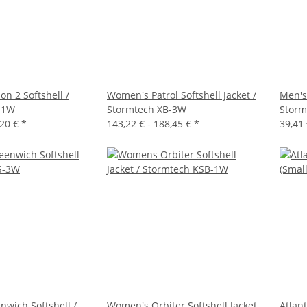
n 2 Softshell /
Women's Patrol Softshell Jacket /
Men's
-1W
Stormtech XB-3W
Storm
,20 €
*
143,22 € -
188,45 €
*
39,41 
wich Softshell /
Women's Orbiter Softshell Jacket
Atlan