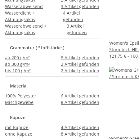
Wasserabweisend
3
Artikel gefunden
Wasserdicht +
4
Artikel
Aktmungsaktiv
gefunden
Wasserabweisend +
3
Artikel
Aktmungsaktiv
gefunden
Women's Epsilo
Grammatur ( Stoffstärke )
Stormtech HR
121,75 € -
160
ab 200 g/m²
8
Artikel gefunden
ab 300 g/m²
2
Artikel gefunden
bis 100 g/m²
2
Artikel gefunden
Material
100% Polyester
6
Artikel gefunden
Mischgewebe
8
Artikel gefunden
Kapuze
mit Kapuze
4
Artikel gefunden
ohne Kapuze
8
Artikel gefunden
Women's Green