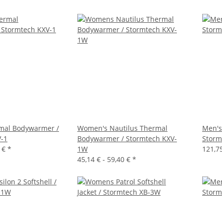
rmal Bodywarmer /
Women's Nautilus Thermal
Men's 
V-1
Bodywarmer / Stormtech KXV-
Storm
0 €
*
1W
121,7
45,14 € -
59,40 €
*