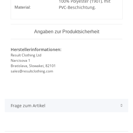
Produkteigenschaft
Wert
100% Polyester (190T), mit
PVC-Beschichtung.
Material:
Angaben zur Produktsicherheit
Herstellerinformationen:
Result Clothing Ltd
Narcisova 1
Bratislava, Slowakei, 82101
sales@resultclothing.com
Frage zum Artikel