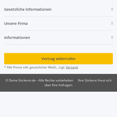
Gesetzliche Informationen
Unsere Firma
Informationen
Vertrag widerrufen
* Alle Preise inkl. gesetzlicher MwSt., zzgl.
Versand
© Deine-Stickerei.de – Alle Rechte vorbehalten
Ihre Stickerei freut sich
über Ihre Anfragen.