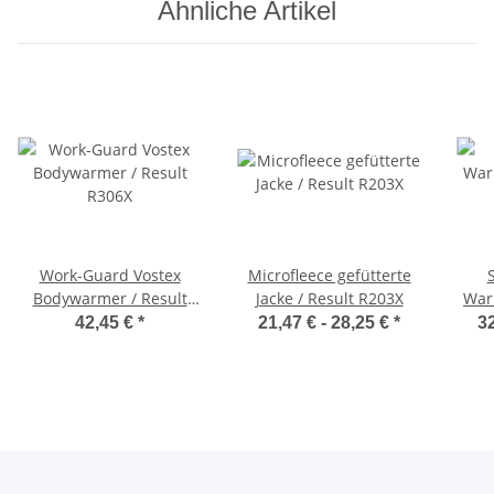
Ähnliche Artikel
Work-Guard Vostex
Microfleece gefütterte
Bodywarmer / Result
Jacke / Result R203X
War
R306X
42,45 €
*
21,47 € -
28,25 €
*
32