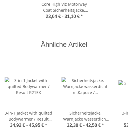
Core High Viz Motorway
Coat Sicherheitsjacke,
Kapuze / Result R218X
23,64 € -
31,10 €
*
Ähnliche Artikel
3-in-1 Jacket with quilted
Sicherheitsjacke,
3-i
Bodywarmer / Result
Warnjacke wasserdicht
R215X
m.Kapuze / Result R018X
34,92 € -
45,95 €
*
32,30 € -
42,50 €
*
53