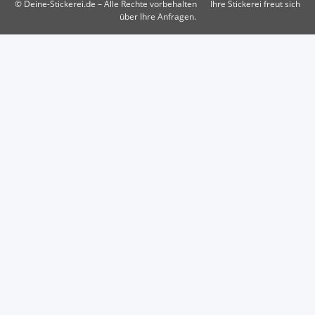
© Deine-Stickerei.de – Alle Rechte vorbehalten
Ihre Stickerei freut sich
über Ihre Anfragen.