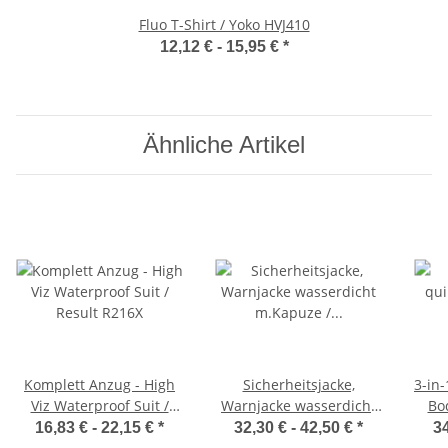
Fluo T-Shirt / Yoko HVJ410
12,12 € -
15,95 €
*
Ähnliche Artikel
Komplett Anzug - High
Sicherheitsjacke,
3-in-
Viz Waterproof Suit /
Warnjacke wasserdicht
Bo
Result R216X
m.Kapuze / Result R018X
16,83 € -
22,15 €
*
32,30 € -
42,50 €
*
34