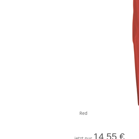
Red
14,55 €
jetzt nur