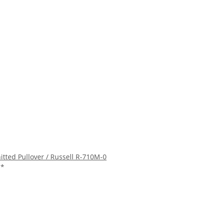
tted Pullover / Russell R-710M-0
€
*