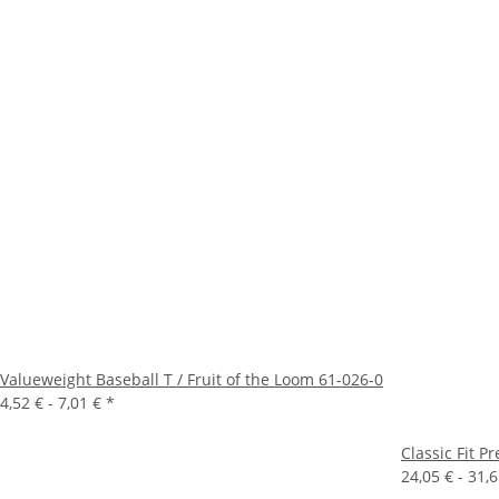
Valueweight Baseball T / Fruit of the Loom 61-026-0
4,52 € -
7,01 €
*
Classic Fit 
24,05 € -
31,