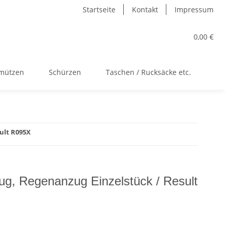
Startseite
Kontakt
Impressum
0,00 €
kmützen
Schürzen
Taschen / Rucksäcke etc.
Acc
ult R095X
ug, Regenanzug Einzelstück / Result