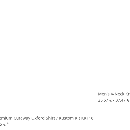
Men's V-Neck Kni
25,57 € -
37,47 
Premium Cutaway Oxford Shirt / Kustom Kit KK118
65 €
*