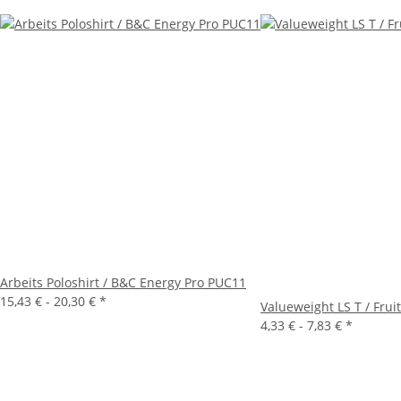
Arbeits Poloshirt / B&C Energy Pro PUC11
15,43 € -
20,30 €
*
Valueweight LS T / Frui
4,33 € -
7,83 €
*