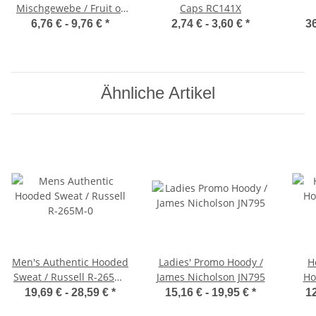
Mischgewebe / Fruit of
Caps RC141X
the Loom 63-402-0
6,76 € -
9,76 €
*
2,74 € -
3,60 €
*
36
Ähnliche Artikel
Men's Authentic Hooded
Ladies' Promo Hoody /
H
Sweat / Russell R-265M-
James Nicholson JN795
Ho
0
19,69 € -
28,59 €
*
15,16 € -
19,95 €
*
12