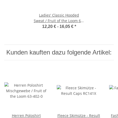
Ladies' Classic Hooded
Sweat / Fruit of the Loom 62-
038-0
12,20 € -
16,05 €
*
Kunden kauften dazu folgende Artikel:
Herren Poloshirt
Fleece Skimütze - Result
Fash