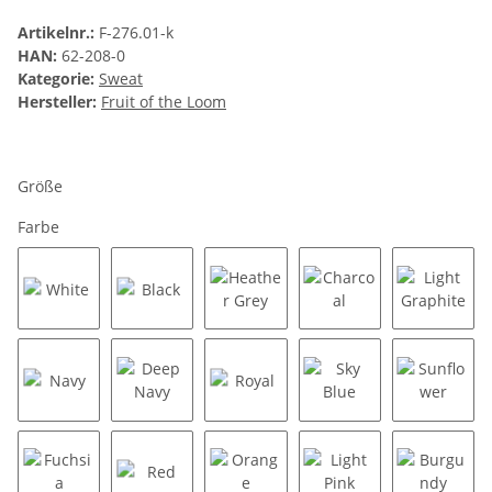
Artikelnr.:
F-276.01-k
HAN:
62-208-0
Kategorie:
Sweat
Hersteller:
Fruit of the Loom
Größe
Farbe
White
Black
Heather Grey
Charcoal
Light G
Navy
Deep Navy
Royal
Sky Blue
Sunflow