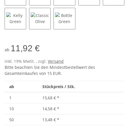
Fuchsia
Red
Orange
Light Pink
Burgun
Kelly Green
Classic Olive
Bottle Green
11,92 €
ab
inkl. 19% MwSt. , zzgl.
Versand
Bitte beachten Sie den Mindestbestellwert des
Gesamteinkaufes von 15 EUR.
ab
Stückpreis / Stk.
1
15,68 €
*
10
14,58 €
*
50
13,48 €
*