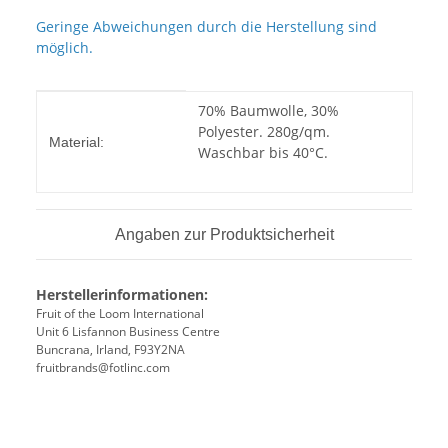
Geringe Abweichungen durch die Herstellung sind
möglich.
Produkteigenschaft
Wert
70% Baumwolle, 30%
Polyester. 280g/qm.
Material:
Waschbar bis 40°C.
Angaben zur Produktsicherheit
Herstellerinformationen:
Fruit of the Loom International
Unit 6 Lisfannon Business Centre
Buncrana, Irland, F93Y2NA
fruitbrands@fotlinc.com