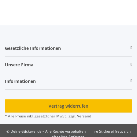
Gesetzliche Informationen
Unsere Firma
Informationen
Vertrag widerrufen
* Alle Preise inkl. gesetzlicher MwSt., zzgl.
Versand
© Deine-Stickerei.de – Alle Rechte vorbehalten
Ihre Stickerei freut sich
über Ihre Anfragen.