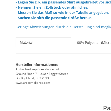
- Legen Sie z.b. ein passendes Shirt ausgebreitet vor sic
- Nehmen Sie ein Zollstock oder ähnliches.
- Messen Sie das Maß so wie in der Tabelle angegeben.
- Suchen Sie sich die passende Größe heraus.
Geringe Abweichungen durch die Herstellung sind mögli
Produkteigenschaft
Wert
100% Polyester (Micro
Material:
Herstellerinformationen:
Authorised Rep Compliance Ltd.
Ground Floor, 71 Lower Baggot Street
Dublin, Irland, D02 P593
www.arccompliance.com
Pas