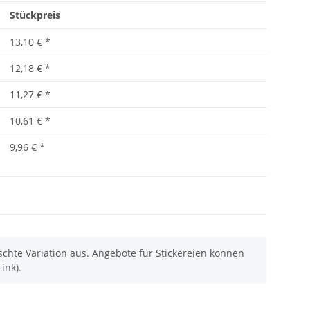
Stückpreis
13,10 €
*
12,18 €
*
11,27 €
*
10,61 €
*
9,96 €
*
chte Variation aus. Angebote für Stickereien können
ink).