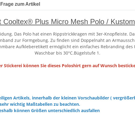
Frage zum Artikel
t Cooltex® Plus Micro Mesh Polo / Kusto
kleidung. Das Polo hat einen Rippstrickkragen mit 3er-Knopfleiste.
kenband zur Formgebung. Zu finden sind Doppelnaht an Armaussch
mbare Aufkleberetikett ermöglicht ein einfaches Rebranding des P
Waschbar bis 30°C.Bügelstufe 1.
er Stickerei können Sie dieses Poloshirt gern auf Wunsch besticke
iligen Artikels, innerhalb der kleinen Vorschaubilder ( vergrößer
sehr wichtig Maßtabellen zu beachten.
eshalb können Größen unterschiedlich ausfallen