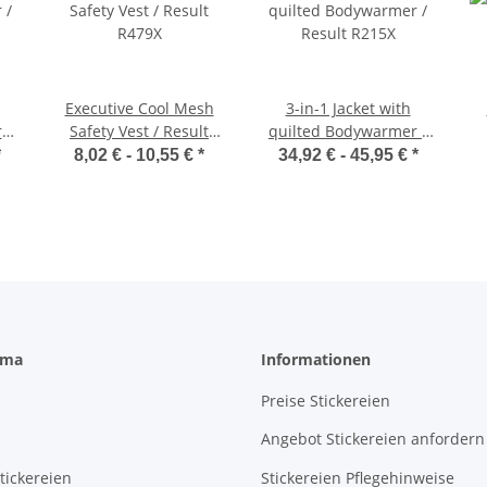
Executive Cool Mesh
3-in-1 Jacket with
 /
Safety Vest / Result
quilted Bodywarmer /
R479X
Result R215X
*
8,02 € -
10,55 €
*
34,92 € -
45,95 €
*
rma
Informationen
Preise Stickereien
Angebot Stickereien anfordern
tickereien
Stickereien Pflegehinweise