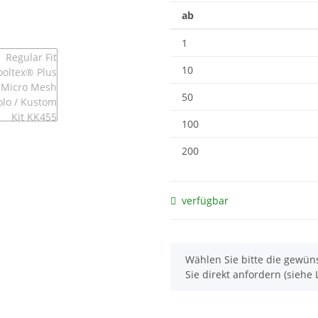
ab
1
10
50
100
200
verfügbar
x
Wählen Sie bitte die gewüns
Sie direkt anfordern (siehe L