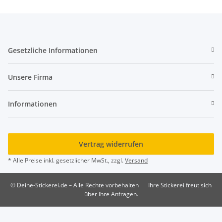
Gesetzliche Informationen
Unsere Firma
Informationen
Vertrag widerrufen
* Alle Preise inkl. gesetzlicher MwSt., zzgl.
Versand
© Deine-Stickerei.de – Alle Rechte vorbehalten
Ihre Stickerei freut sich
über Ihre Anfragen.