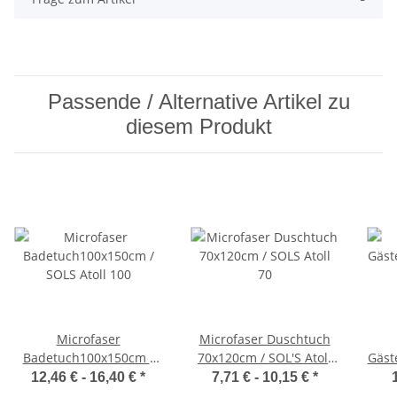
Passende / Alternative Artikel zu
diesem Produkt
Microfaser
Microfaser Duschtuch
Badetuch100x150cm /
70x120cm / SOL'S Atoll
Gäst
SOL'S Atoll 100
70
12,46 € -
16,40 €
*
7,71 € -
10,15 €
*