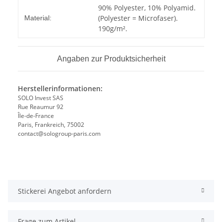
Produkteigenschaft
Wert
90% Polyester, 10% Polyamid.
(Polyester = Microfaser).
Material:
190g/m².
Angaben zur Produktsicherheit
Herstellerinformationen:
SOLO Invest SAS
Rue Reaumur 92
Île-de-France
Paris, Frankreich, 75002
contact@sologroup-paris.com
Stickerei Angebot anfordern
Frage zum Artikel