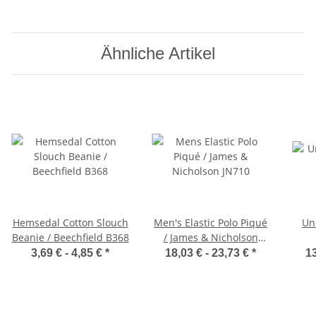
Ähnliche Artikel
Hemsedal Cotton Slouch
Men's Elastic Polo Piqué
Un
Beanie / Beechfield B368
/ James & Nicholson
JN710
3,69 € -
4,85 €
*
18,03 € -
23,73 €
*
13